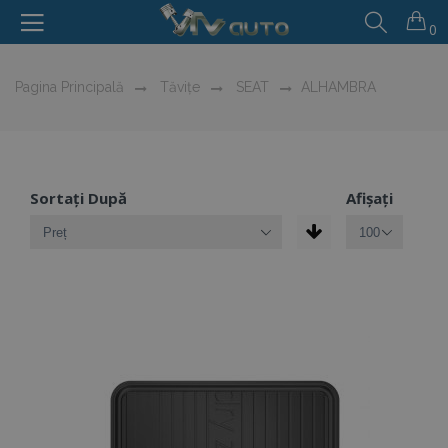
0
Pagina Principală
Tăvițe
SEAT
ALHAMBRA
Sortați După
Afișați