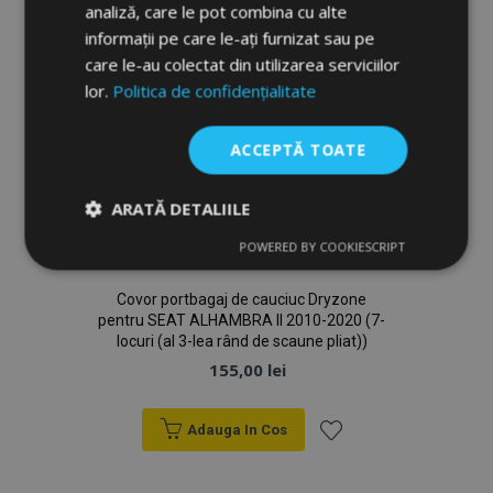
analiză, care le pot combina cu alte
informații pe care le-ați furnizat sau pe
care le-au colectat din utilizarea serviciilor
lor.
Politica de confidențialitate
ACCEPTĂ TOATE
ARATĂ DETALIILE
POWERED BY COOKIESCRIPT
Strict
De
De
necesare
performanță
targetare
Covor portbagaj de cauciuc Dryzone
pentru SEAT ALHAMBRA II 2010-2020 (7-
locuri (al 3-lea rând de scaune pliat))
De funcţionalitate
155,00 lei
Adauga In Cos
Lista