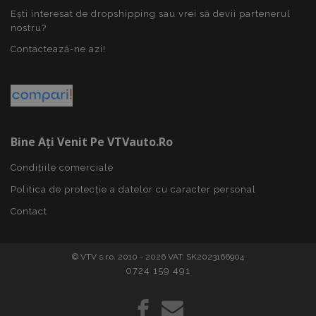
Ești interesat de dropshipping sau vrei să devii partenerul
nostru?
Politica de confidențialitate Google
Contactează-ne azi!
PHPSESSID
59 m
PHP.net
4
.vtvauto.ro
sec
Bine Ați Venit Pe VTVauto.ro
Condițiile comerciale
Politica de protecție a datelor cu caracter personal
Contact
© VTV s.r.o. 2010 - 2026 VAT: SK2023166904
0724 159 491