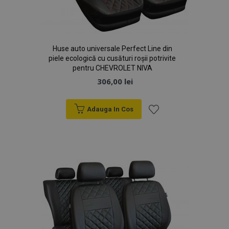
Huse auto universale Perfect Line din
piele ecologică cu cusături roșii potrivite
pentru CHEVROLET NIVA
mage-cache-sessid
1 
Adobe Inc.
306,00 lei
www.vtvauto.ro
Adauga In Cos
Lista
de
Dorințe
recently_compared_product
1 
Adobe Inc.
www.vtvauto.ro