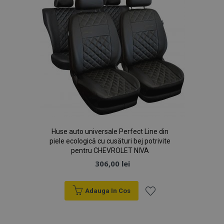
recently_viewed_product_previous
1 
Adobe Inc.
www.vtvauto.ro
mage-translation-file-version
Ses
Adobe Inc.
www.vtvauto.ro
Huse auto universale Perfect Line din
piele ecologică cu cusături bej potrivite
pentru CHEVROLET NIVA
306,00 lei
recently_viewed_product
1 
Adobe Inc.
Adauga In Cos
www.vtvauto.ro
Lista