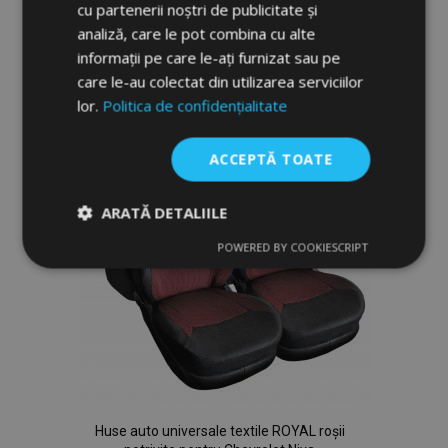
cu partenerii noștri de publicitate și
Adauga In Cos
analiză, care le pot combina cu alte
Lista
informații pe care le-ați furnizat sau pe
care le-au colectat din utilizarea serviciilor
de
lor.
Politica de confidențialitate
Dorințe
ACCEPTĂ TOATE
ARATĂ DETALIILE
POWERED BY COOKIESCRIPT
Strict
De
De
necesare
performanță
targetare
De funcţionalitate
Huse auto universale textile ROYAL roșii