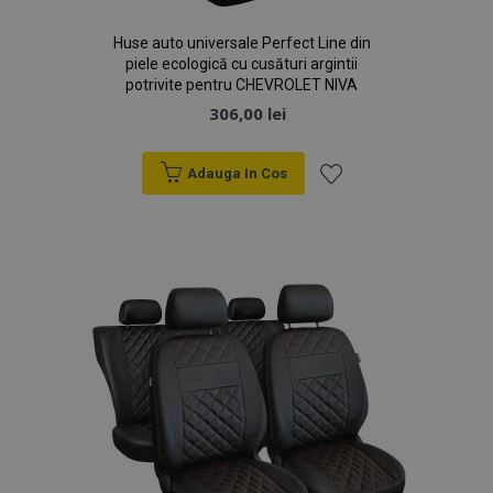
Huse auto universale Perfect Line din
piele ecologică cu cusături argintii
potrivite pentru CHEVROLET NIVA
Politica de confidențialitate Google
306,00 lei
Adauga In Cos
Lista
PHPSESSID
59 m
PHP.net
4
.vtvauto.ro
sec
de
Dorințe