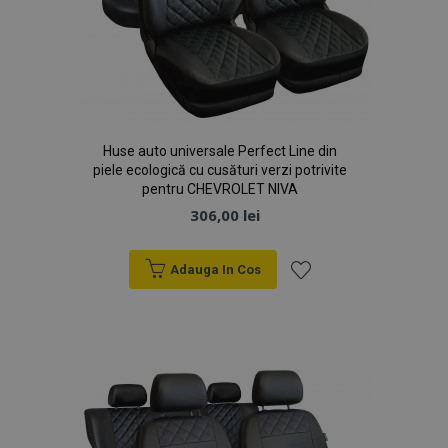
section_data_ids
1 
Adobe Inc.
www.vtvauto.ro
Huse auto universale Perfect Line din
piele ecologică cu cusături verzi potrivite
pentru CHEVROLET NIVA
306,00 lei
X-Magento-Vary
1 
Adobe Inc.
www.vtvauto.ro
Adauga In Cos
Lista
de
Dorințe