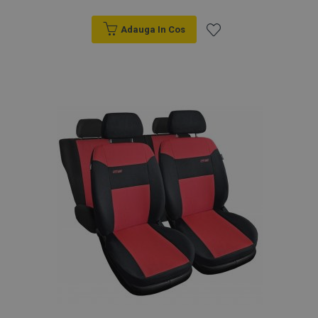
Adauga In Cos
Lista
de
Dorințe