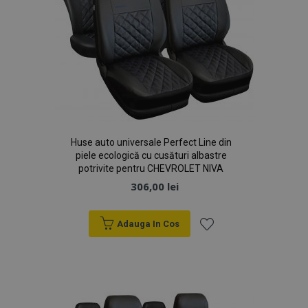
mage-cache-storage
1 
Adobe Inc.
www.vtvauto.ro
Huse auto universale Perfect Line din
piele ecologică cu cusături albastre
mage-messages
1 
Adobe Inc.
potrivite pentru CHEVROLET NIVA
www.vtvauto.ro
306,00 lei
Adauga In Cos
Lista
de
Dorințe