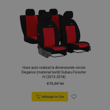
de
Dorințe
mage-cache-sessid
1 
Adobe Inc.
www.vtvauto.ro
Huse auto realizat la dimensiunile cerute
Elegance (material textil) Subaru Forester
IV (2013-2018)
675,00 lei
recently_compared_product
1 
Adobe Inc.
www.vtvauto.ro
Adauga In Cos
Lista