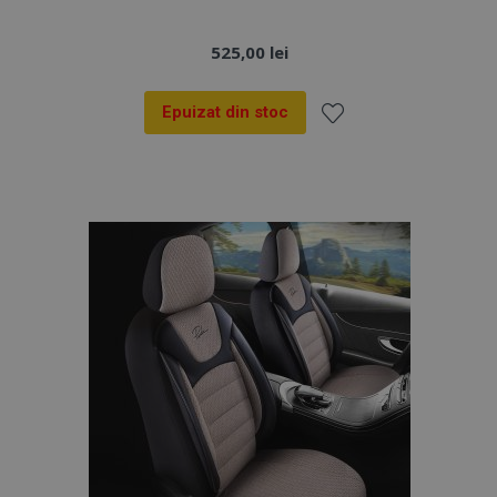
525,00 lei
Epuizat din stoc
Lista
de
Dorințe