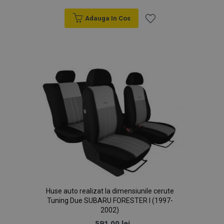
Adauga In Cos
Lista
de
Dorințe
Huse auto realizat la dimensiunile cerute
Tuning Due SUBARU FORESTER I (1997-
2002)
591,00 lei