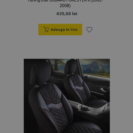
Tuning Due SUBARU FORESTER II (2002-
2008)
635,00 lei
Adauga In Cos
Lista
de
Dorințe