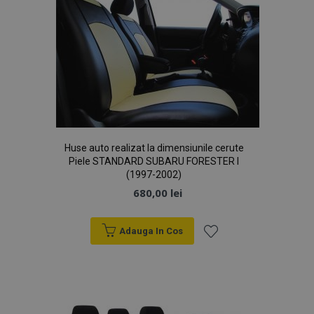
Google
browserul
Analytics
vizitatorului
pentru a
site-ului
persista starea
web
sesiunii.
acceptă
cookie-uri.
Huse auto realizat la dimensiunile cerute
Piele STANDARD SUBARU FORESTER I
(1997-2002)
680,00 lei
Adauga In Cos
Lista
de
Dorințe