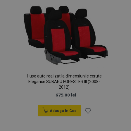
Dorințe
Politica de confidențialitate Google
PHPSESSID
59 m
PHP.net
4
.vtvauto.ro
sec
Huse auto realizat la dimensiunile cerute
Elegance SUBARU FORESTER III (2008-
2012)
675,00 lei
Adauga In Cos
Lista