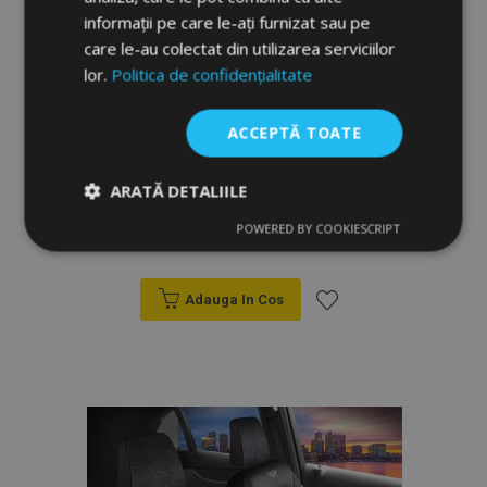
informații pe care le-ați furnizat sau pe
care le-au colectat din utilizarea serviciilor
lor.
Politica de confidențialitate
ACCEPTĂ TOATE
Huse auto LUNA negru-argintiu
ARATĂ DETALIILE
POWERED BY COOKIESCRIPT
Strict
De
De
649,00 lei
799,00 lei
necesare
performanță
targetare
Adauga In Cos
Lista
De funcţionalitate
de
Dorințe