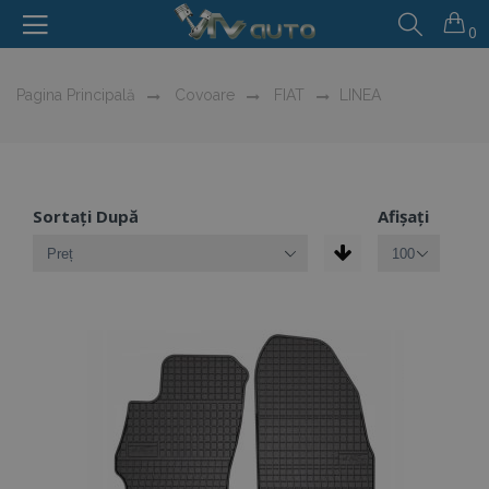
0
Pagina Principală
Covoare
FIAT
LINEA
Sortați După
Afișați