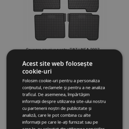
Covoare cauciuc pentru FIAT LINEA 2007-
2015 (4 buc)
Acest site web folosește
183,00 lei
cookie-uri
Adauga In Cos
Folosim cookie-uri pentru a personaliza
conținutul, reclamele și pentru a ne analiza
Lista
traficul. De asemenea, împărtășim
de
informații despre utilizarea site-ului nostru
cu partenerii noștri de publicitate și
Dorințe
analiză, care le pot combina cu alte
informații pe care le-ați furnizat sau pe
care le-au colectat din utilizarea serviciilor