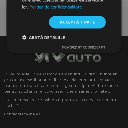
lor.
Politica de confidențialitate
ACCEPTĂ TOATE
ARATĂ DETALIILE
POWERED BY COOKIESCRIPT
Strict
De
De
necesare
performanță
targetare
VTVauto este un vânzător cu amănuntul și distrubuitor en
De funcţionalitate
gros al accesoriilor auto din Slovacia, cum ar fi: capace
pentru roti, deflectoare pentru geamuri(paravînturi), huse
pentru autoturisme, covorașe, huse și rame cromate ...
Ești interesat de dropshipping sau vrei să devii partenerul
nostru?
Contactează-ne azi!
Strict necesare
De performanță
De targetare
De funcţionalitate