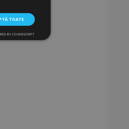
PTĂ TOATE
RED BY COOKIESCRIPT
uncţionalitate
izatorului și
ru datele despre
vizualizate /