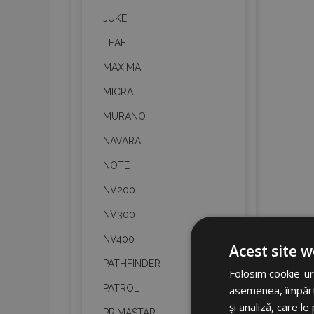
JUKE
LEAF
MAXIMA
MICRA
MURANO
NAVARA
NOTE
NV200
NV300
NV400
Acest site w
PATHFINDER
Folosim cookie-uri
PATROL
asemenea, împărtăș
și analiză, care l
PRIMASTAR