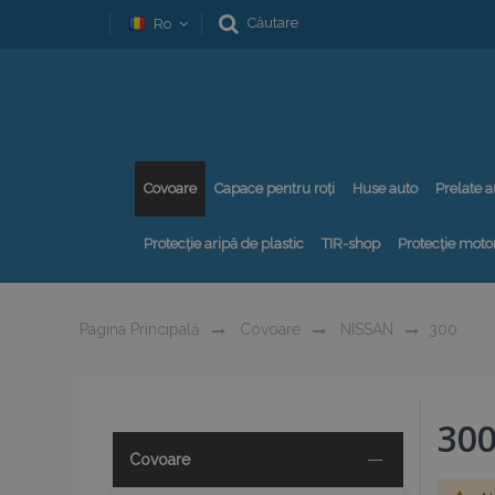
Căutare
Ro
Covoare
Capace pentru roți
Huse auto
Prelate a
Protecție aripă de plastic
TIR-shop
Protecție motor
Pagina Principală
Covoare
NISSAN
300
30
Covoare