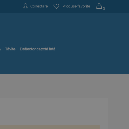
Conectare
Produse favorite
0
ă
Tăvițe
Deflector capotă față