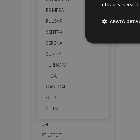
utilizarea serviciil
PRIMERA
ARATĂ DETAL
PULSAR
SENTRA
Strict neces
SERENA
SUNNY
TERRANO
TIIDA
QASHQAI
Cookie-urile strict n
QUEST
gestionarea contului.
X-TRAIL
Nume
product_data_sto
OPEL
PEUGEOT