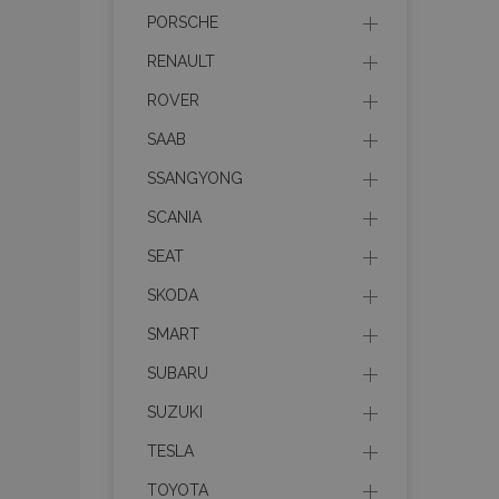
CookieScriptConse
PORSCHE
RENAULT
ROVER
PHPSESSID
SAAB
SSANGYONG
SCANIA
mage-cache-sessi
SEAT
SKODA
SMART
recently_compare
SUBARU
section_data_ids
SUZUKI
X-Magento-Vary
TESLA
TOYOTA