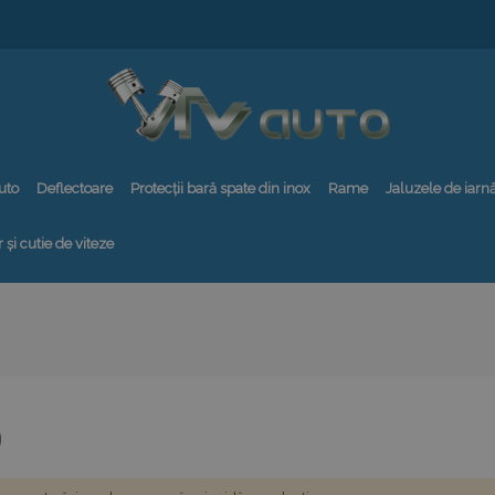
uto
Deflectoare
Protecții bară spate din inox
Rame
Jaluzele de iarn
 și cutie de viteze
0