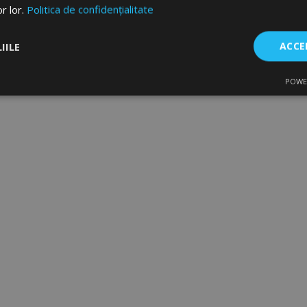
or lor.
Politica de confidențialitate
IILE
ACCE
POWE
are
De performanță
De targetare
De f
Strict necesare
De performanță
De targetare
De funcţionalitate
ecesare permit funcționalitatea principală a site-ului web, cum ar fi autentificarea util
 Site-ul web nu poate fi utilizat corect fără cookie-uri strict necesare.
Furnizor
/
Expirare
Descriere
Domeniu
rage
1 zi
Stochează configurația pent
Adobe Inc.
produse legate de Produsele 
www.vtvauto.ro
comparate recent.