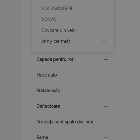
VOLKSWAGEN
mage-cache-stor
VOLVO
Covoare din velur
mage-messages
Army car mats
Capace pentru roți
recently_viewed_p
Huse auto
mage-translation-f
Prelate auto
recently_viewed_p
Deflectoare
recently_compare
Protecții bară spate din inox
Rame