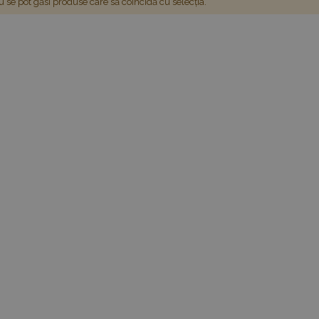
 se pot găsi produse care să coincidă cu selecția.