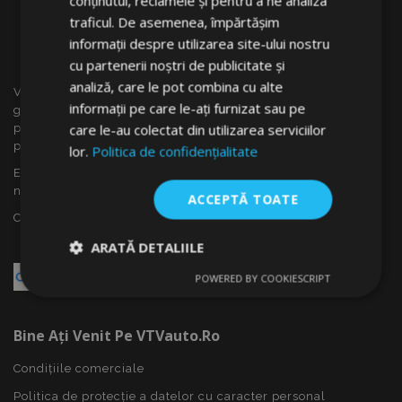
conținutul, reclamele și pentru a ne analiza
traficul. De asemenea, împărtășim
informații despre utilizarea site-ului nostru
cu partenerii noștri de publicitate și
analiză, care le pot combina cu alte
VTVauto este un vânzător cu amănuntul și distrubuitor en
informații pe care le-ați furnizat sau pe
gros al accesoriilor auto din Slovacia, cum ar fi: capace
care le-au colectat din utilizarea serviciilor
pentru roti, deflectoare pentru geamuri(paravînturi), huse
pentru autoturisme, covorașe, huse și rame cromate ...
lor.
Politica de confidențialitate
Ești interesat de dropshipping sau vrei să devii partenerul
nostru?
ACCEPTĂ TOATE
Contactează-ne azi!
ARATĂ DETALIILE
POWERED BY COOKIESCRIPT
Strict
De
De
necesare
performanță
targetare
Bine Ați Venit Pe VTVauto.ro
Condițiile comerciale
De funcţionalitate
Politica de protecție a datelor cu caracter personal