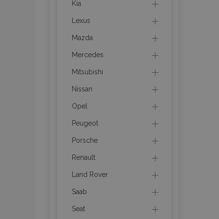
Kia
Lexus
mage-cache-stor
Mazda
mage-messages
Mercedes
Mitsubishi
Nissan
recently_viewed_p
Opel
mage-translation-f
Peugeot
Porsche
recently_viewed_p
Renault
recently_compare
Land Rover
Saab
Seat