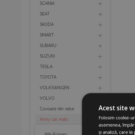
SCANIA
SEAT
SKODA
SMART
SUBARU
SUZUKI
TESLA
TOYOTA
VOLKSWAGEN
VOLVO
Acest site w
Covoare din velur
Folosim cookie-uri
Army car mats
asemenea, împărtăș
și analiză, care l
Alfa Romeo