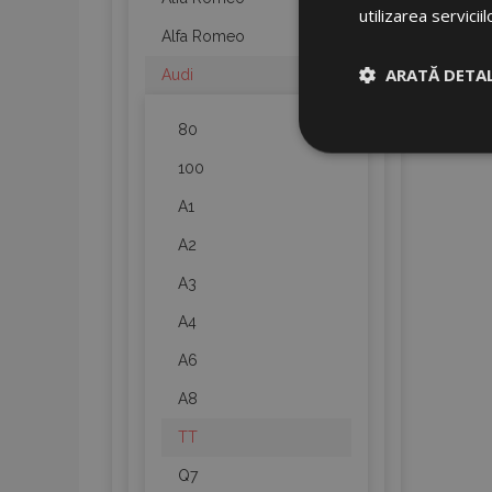
utilizarea serviciil
Alfa Romeo
ARATĂ DETAL
Audi
80
Strict neces
100
A1
A2
A3
A4
Cookie-urile strict n
gestionarea contului.
A6
Nume
A8
product_data_sto
TT
Q7