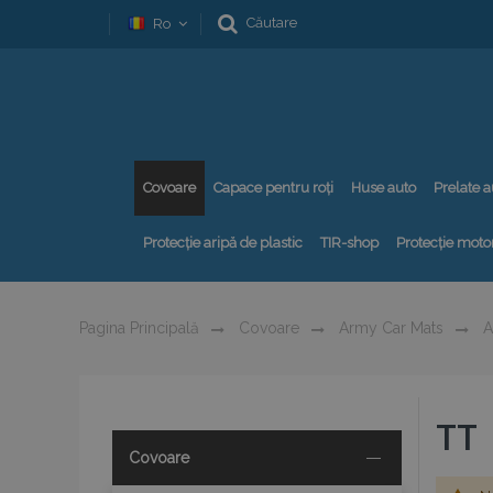
Căutare
Ro
Covoare
Capace pentru roți
Huse auto
Prelate a
Protecție aripă de plastic
TIR-shop
Protecție motor
Pagina Principală
Covoare
Army Car Mats
A
TT
Covoare