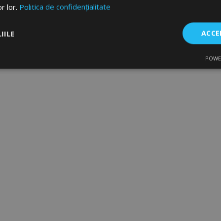
or lor.
Politica de confidențialitate
IILE
ACCE
POWE
are
De performanță
De targetare
De f
Strict necesare
De performanță
De targetare
De funcţionalitate
ecesare permit funcționalitatea principală a site-ului web, cum ar fi autentificarea util
 Site-ul web nu poate fi utilizat corect fără cookie-uri strict necesare.
Furnizor
/
Expirare
Descriere
Domeniu
rage
1 zi
Stochează configurația pent
Adobe Inc.
produse legate de Produsele 
www.vtvauto.ro
comparate recent.