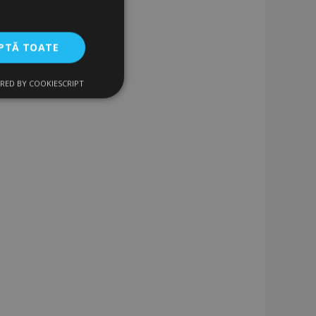
PTĂ TOATE
RED BY COOKIESCRIPT
uncţionalitate
izatorului și
ru datele despre
vizualizate /