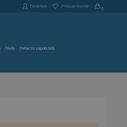
Conectare
Produse favorite
0
ă
Tăvițe
Deflector capotă față