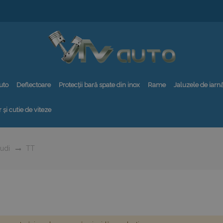
uto
Deflectoare
Protecții bară spate din inox
Rame
Jaluzele de iarn
 și cutie de viteze
udi
TT