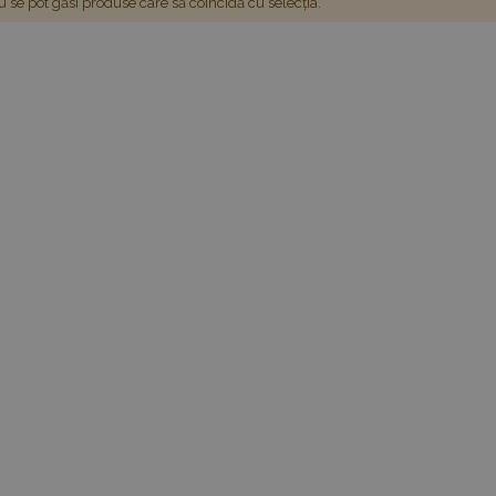
 se pot găsi produse care să coincidă cu selecția.