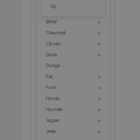
CookieScriptConse
Q5
BMW
PHPSESSID
Chevrolet
Citroen
Dacia
Dodge
mage-cache-sessi
Fiat
Ford
recently_compare
Honda
section_data_ids
Hyundai
Jaguar
X-Magento-Vary
Jeep