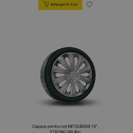
Adauga In Cos
Lista
de
Dorințe
Capace pentru roți MITSUBISHI 14",
STRONG GRI 4bc