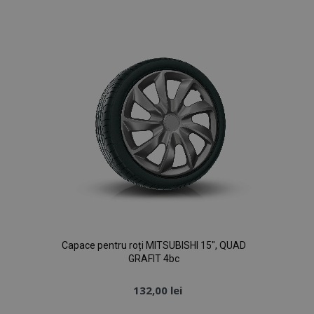
de
section_data_ids
1 
Adobe Inc.
www.vtvauto.ro
Dorințe
X-Magento-Vary
1 
Adobe Inc.
www.vtvauto.ro
Capace pentru roți MITSUBISHI 15", QUAD
GRAFIT 4bc
132,00 lei