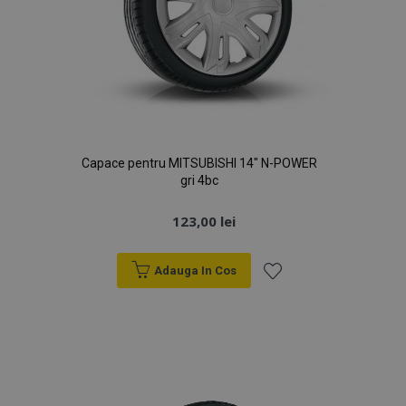
Capace pentru MITSUBISHI 14" N-POWER
gri 4bc
123,00 lei
Adauga In Cos
Lista
de
Dorințe