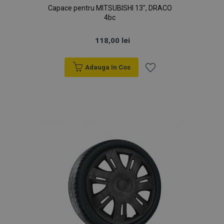
Capace pentru MITSUBISHI 13", DRACO
4bc
118,00 lei
Adauga In Cos
Lista
de
Dorințe