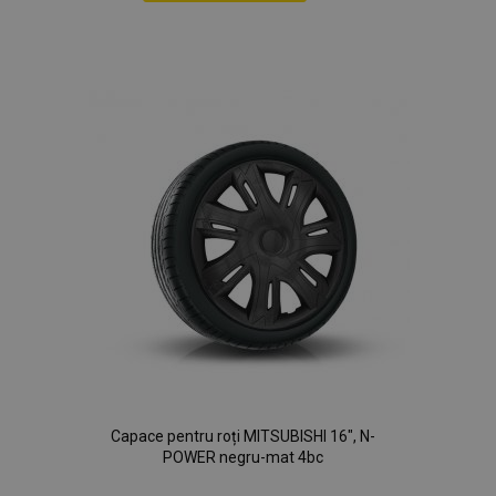
Lista
de
Dorințe
Capace pentru roți MITSUBISHI 16", N-
POWER negru-mat 4bc