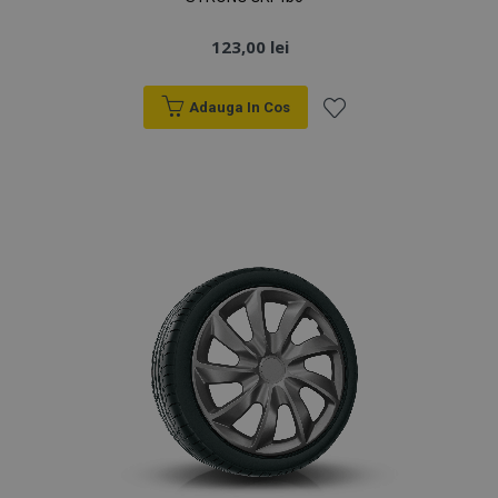
123,00 lei
Adauga In Cos
Lista
de
Dorințe