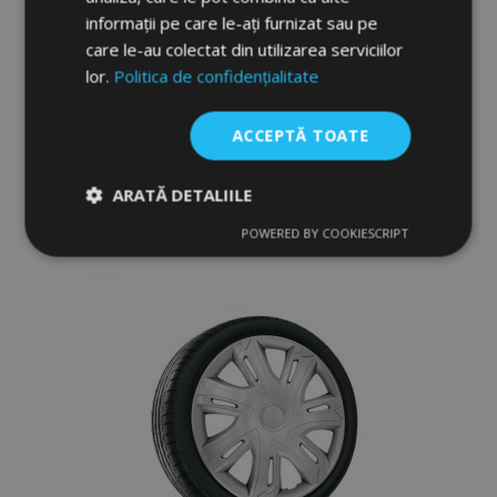
informații pe care le-ați furnizat sau pe
Capace pentru roți MITSUBISHI 15", N-
POWER negru-mat 4bc
care le-au colectat din utilizarea serviciilor
lor.
Politica de confidențialitate
132,00 lei
ACCEPTĂ TOATE
Adauga In Cos
ARATĂ DETALIILE
Lista
POWERED BY COOKIESCRIPT
de
Strict
De
De
necesare
performanță
targetare
Dorințe
De funcţionalitate