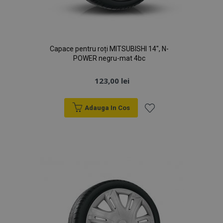
Capace pentru roți MITSUBISHI 14", N-
POWER negru-mat 4bc
123,00 lei
Adauga In Cos
Lista
de
Dorințe