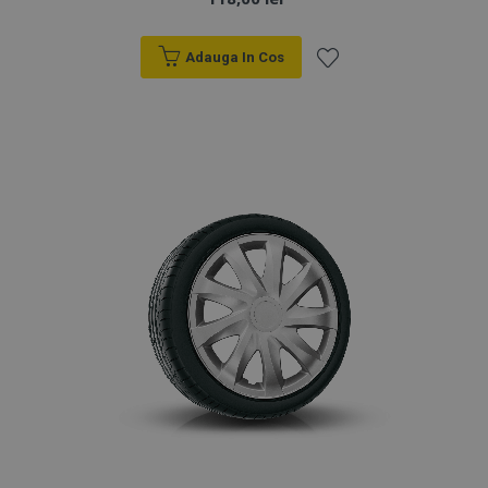
Adauga In Cos
Lista
de
Dorințe