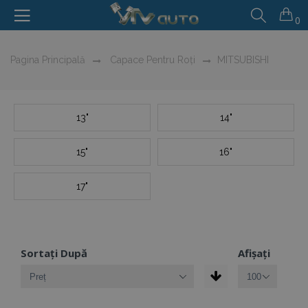
0
Pagina Principală
Capace Pentru Roți
MITSUBISHI
13"
14"
15"
16"
17"
Sortați După
Afișați