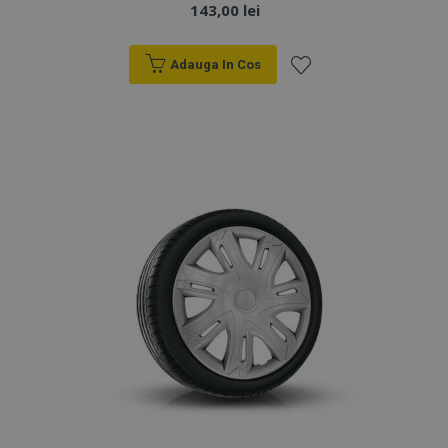
143,00 lei
Adauga In Cos
Lista
de
Dorințe