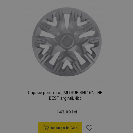
Google
browserul
Dorințe
Analytics
vizitatorului
pentru a
site-ului
persista starea
web
sesiunii.
acceptă
cookie-uri.
Capace pentru roți MITSUBISHI 16", THE
BEST argintii, 4bc
143,00 lei
Adauga In Cos