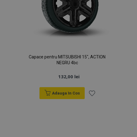
Politica de confidențialitate Google
PHPSESSID
59 m
PHP.net
4
.vtvauto.ro
sec
Capace pentru MITSUBISHI 15", ACTION
NEGRU 4bc
132,00 lei
Adauga In Cos
Lista
de
Dorințe