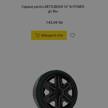
Capace pentru MITSUBISHI 16" N-POWER
gri 4bc
143,00 lei
Adauga In Cos
Lista
de
Dorințe