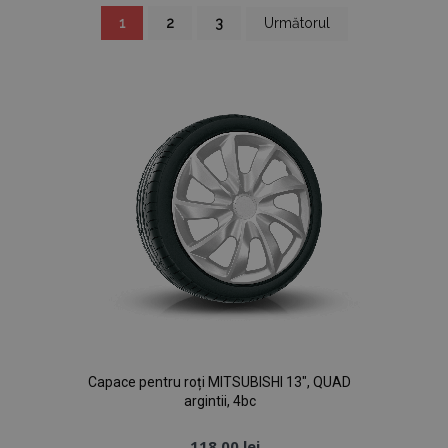
Pagină
în
Pagină
Pagină
Pagină
1
2
3
Următorul
acest
moment
citiți
pagina
Capace pentru roți MITSUBISHI 13", QUAD
argintii, 4bc
118,00 lei