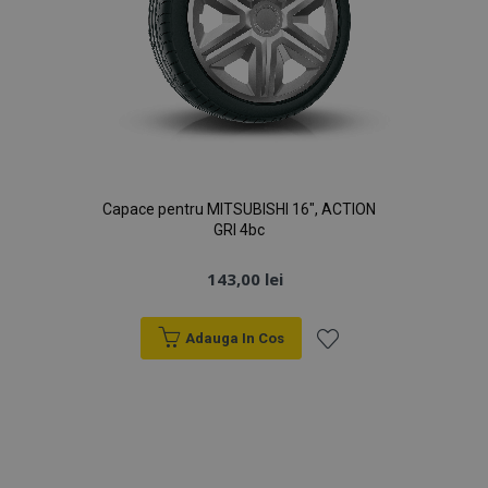
Capace pentru MITSUBISHI 16", ACTION
GRI 4bc
143,00 lei
Adauga In Cos
Lista
de
Dorințe