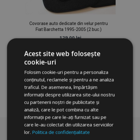
Covorase auto dedicate din velur pentru
Fiat Barchetta 1995-2005 (2 buc.)
129,00 lei
Acest site web folosește
Adauga In Cos
cookie-uri
Lista
Folosim cookie-uri pentru a personaliza
de
conținutul, reclamele și pentru a ne analiza
traficul. De asemenea, împărtășim
Dorințe
informații despre utilizarea site-ului nostru
cu partenerii noștri de publicitate și
analiză, care le pot combina cu alte
informații pe care le-ați furnizat sau pe
care le-au colectat din utilizarea serviciilor
lor.
Politica de confidențialitate