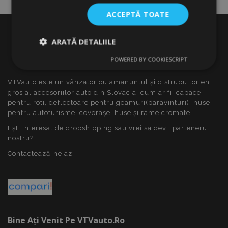
ACCEPTĂ TOATE
ARATĂ DETALIILE
POWERED BY COOKIESCRIPT
Strict
De
De
necesare
performanță
targetare
VTVauto este un vânzător cu amănuntul și distrubuitor en
gros al accesoriilor auto din Slovacia, cum ar fi: capace
pentru roti, deflectoare pentru geamuri(paravînturi), huse
De funcţionalitate
pentru autoturisme, covorașe, huse și rame cromate ...
Ești interesat de dropshipping sau vrei să devii partenerul
nostru?
Contactează-ne azi!
Strict necesare
De performanță
De targetare
De funcţionalitate
Cookie-urile strict necesare permit
Bine Ați Venit Pe VTVauto.ro
funcționalitatea principală a site-ului web, cum ar