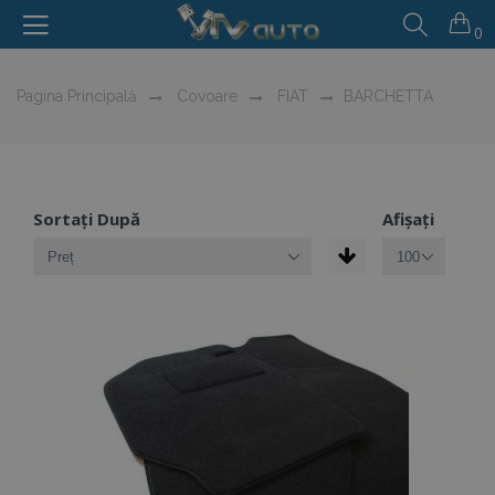
0
Pagina Principală
Covoare
FIAT
BARCHETTA
Sortați După
Afișați