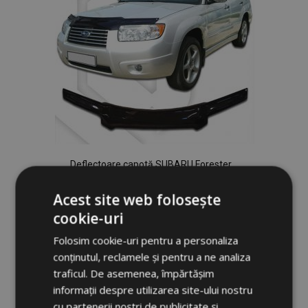
Deflectoare capotă SUBARU Forester
2005-2008
320,00 lei
Acest site web folosește
cookie-uri
Adauga In Cos
Folosim cookie-uri pentru a personaliza
conținutul, reclamele și pentru a ne analiza
Lista
traficul. De asemenea, împărtășim
de
informații despre utilizarea site-ului nostru
cu partenerii noștri de publicitate și