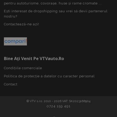
pentru autoturisme, covorașe, huse și rame cromate ...
Ești interesat de dropshipping sau vrei să devii partenerul
nostru?
Contactează-ne azi!
mage-cache-sessid
1 
Adobe Inc.
www.vtvauto.ro
Bine Ați Venit Pe VTVauto.ro
Condițiile comerciale
Politica de protecție a datelor cu caracter personal
Contact
© VTV s.r.o. 2010 - 2026 VAT: SK2023166904
recently_compared_product
1 
Adobe Inc.
0724 159 491
www.vtvauto.ro