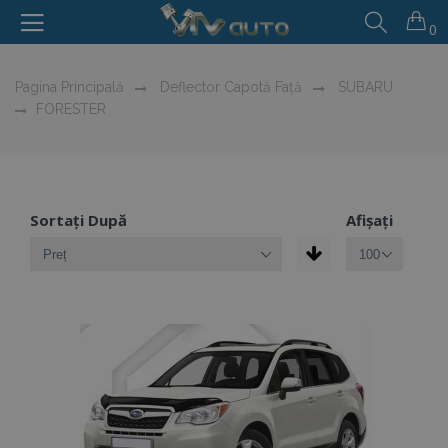
0
Pagina Principală
Deflector Capotă Față
SUBARU
FORESTER
Sortați După
Afișați