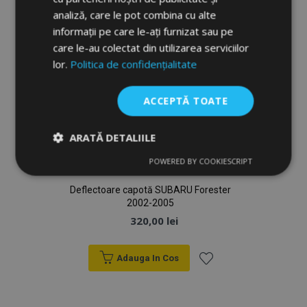
Dorințe
analiză, care le pot combina cu alte
informații pe care le-ați furnizat sau pe
care le-au colectat din utilizarea serviciilor
lor.
Politica de confidențialitate
ACCEPTĂ TOATE
ARATĂ DETALIILE
POWERED BY COOKIESCRIPT
Strict
De
De
necesare
performanță
targetare
Deflectoare capotă SUBARU Forester
2002-2005
320,00 lei
De funcţionalitate
Adauga In Cos
Lista