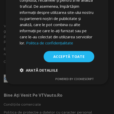
conținutul, reclamele și pentru a ne analiza
traficul. De asemenea, împărtășim
informații despre utilizarea site-ului nostru
cu partenerii noștri de publicitate și
analiză, care le pot combina cu alte
VTVauto este un vânzător cu amănuntul și distrubuitor en
informații pe care le-ați furnizat sau pe
gros al accesoriilor auto din Slovacia, cum ar fi: capace
care le-au colectat din utilizarea serviciilor
pentru roti, deflectoare pentru geamuri(paravînturi), huse
pentru autoturisme, covorașe, huse și rame cromate ...
lor.
Politica de confidențialitate
Ești interesat de dropshipping sau vrei să devii partenerul
nostru?
ACCEPTĂ TOATE
Contactează-ne azi!
ARATĂ DETALIILE
POWERED BY COOKIESCRIPT
Strict
De
De
necesare
performanță
targetare
Bine Ați Venit Pe VTVauto.ro
Condițiile comerciale
De funcţionalitate
Politica de protecție a datelor cu caracter personal