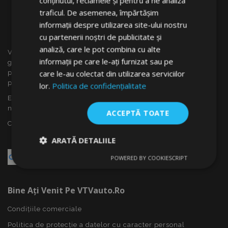
conținutul, reclamele și pentru a ne analiza
traficul. De asemenea, împărtășim
informații despre utilizarea site-ului nostru
cu partenerii noștri de publicitate și
analiză, care le pot combina cu alte
VTVauto este un vânzător cu amănuntul și distrubuitor en
informații pe care le-ați furnizat sau pe
gros al accesoriilor auto din Slovacia, cum ar fi: capace
care le-au colectat din utilizarea serviciilor
pentru roti, deflectoare pentru geamuri(paravînturi), huse
pentru autoturisme, covorașe, huse și rame cromate ...
lor.
Politica de confidențialitate
Ești interesat de dropshipping sau vrei să devii partenerul
nostru?
ACCEPTĂ TOATE
Contactează-ne azi!
ARATĂ DETALIILE
POWERED BY COOKIESCRIPT
Strict
De
De
necesare
performanță
targetare
Bine Ați Venit Pe VTVauto.ro
Condițiile comerciale
De funcţionalitate
Politica de protecție a datelor cu caracter personal