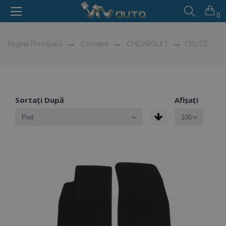
0
Pagina Principală
Covoare
CHEVROLET
CRUZE
Sortați După
Afișați