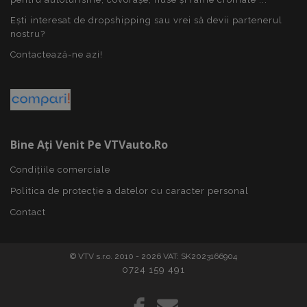
Ești interesat de dropshipping sau vrei să devii partenerul
nostru?
Politica de confidențialitate Google
Contactează-ne azi!
PHPSESSID
59 m
PHP.net
4
.vtvauto.ro
sec
Bine Ați Venit Pe VTVauto.ro
Condițiile comerciale
Politica de protecție a datelor cu caracter personal
Contact
© VTV s.r.o. 2010 - 2026 VAT: SK2023166904
0724 159 491