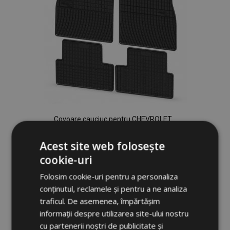
Covoare cauciuc pentru CHEVROLET
CRUZE I 4 buc 2008-2016
160,00 lei
Acest site web folosește
cookie-uri
Adauga In Cos
Folosim cookie-uri pentru a personaliza
conținutul, reclamele și pentru a ne analiza
Lista
traficul. De asemenea, împărtășim
de
informații despre utilizarea site-ului nostru
cu partenerii noștri de publicitate și
Dorințe