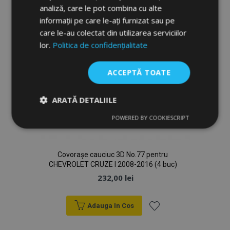
analiză, care le pot combina cu alte
informații pe care le-ați furnizat sau pe
care le-au colectat din utilizarea serviciilor
lor.
Politica de confidențialitate
ACCEPTĂ TOATE
ARATĂ DETALIILE
POWERED BY COOKIESCRIPT
Strict
De
De
necesare
performanță
targetare
Covorașe cauciuc 3D No.77 pentru
CHEVROLET CRUZE I 2008-2016 (4 buc)
De funcţionalitate
232,00 lei
Adauga In Cos
Lista