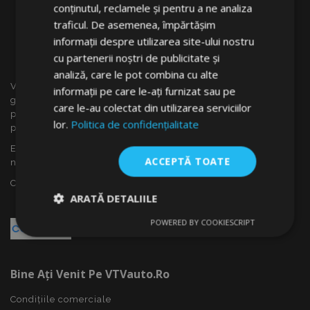
conținutul, reclamele și pentru a ne analiza
traficul. De asemenea, împărtășim
informații despre utilizarea site-ului nostru
cu partenerii noștri de publicitate și
analiză, care le pot combina cu alte
VTVauto este un vânzător cu amănuntul și distrubuitor en
informații pe care le-ați furnizat sau pe
gros al accesoriilor auto din Slovacia, cum ar fi: capace
care le-au colectat din utilizarea serviciilor
pentru roti, deflectoare pentru geamuri(paravînturi), huse
lor.
Politica de confidențialitate
pentru autoturisme, covorașe, huse și rame cromate ...
Ești interesat de dropshipping sau vrei să devii partenerul
ACCEPTĂ TOATE
nostru?
Contactează-ne azi!
ARATĂ DETALIILE
POWERED BY COOKIESCRIPT
Strict
De
De
necesare
performanță
targetare
Bine Ați Venit Pe VTVauto.ro
De funcţionalitate
Condițiile comerciale