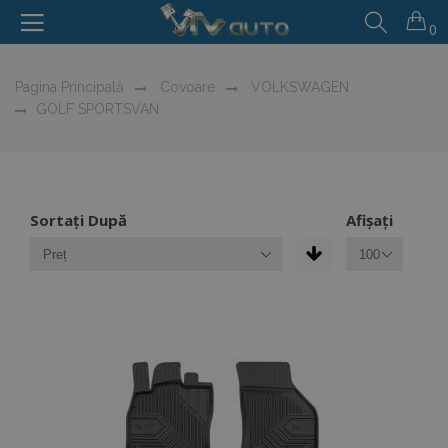
0
Pagina Principală
Covoare
VOLKSWAGEN
GOLF SPORTSVAN
Sortați După
Afișați