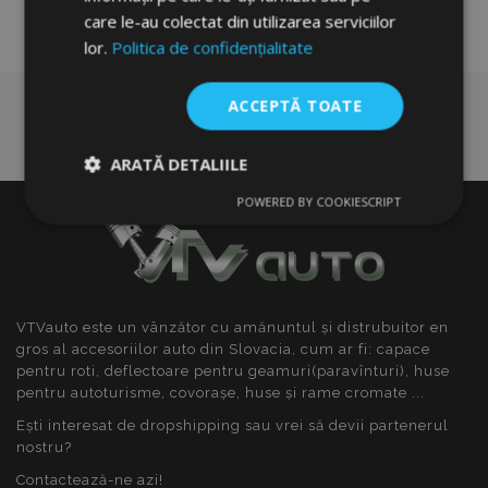
care le-au colectat din utilizarea serviciilor
lor.
Politica de confidențialitate
ACCEPTĂ TOATE
ARATĂ DETALIILE
POWERED BY COOKIESCRIPT
Strict
De
De
necesare
performanță
targetare
De funcţionalitate
VTVauto este un vânzător cu amănuntul și distrubuitor en
gros al accesoriilor auto din Slovacia, cum ar fi: capace
pentru roti, deflectoare pentru geamuri(paravînturi), huse
pentru autoturisme, covorașe, huse și rame cromate ...
Ești interesat de dropshipping sau vrei să devii partenerul
nostru?
Strict necesare
De performanță
Contactează-ne azi!