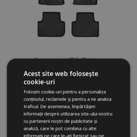
Covorașe cauciuc 3D No.77 pentru
VOLKSWAGEN GOLF SPORTSVAN 2014-
up (4 buc)
Acest site web folosește
232,00 lei
cookie-uri
Folosim cookie-uri pentru a personaliza
Adauga In Cos
conținutul, reclamele și pentru a ne analiza
traficul. De asemenea, împărtășim
Lista
informații despre utilizarea site-ului nostru
de
cu partenerii noștri de publicitate și
analiză, care le pot combina cu alte
Dorințe
informații pe care le-ați furnizat sau pe