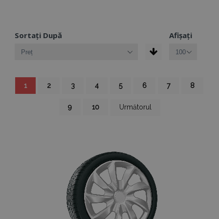
Sortați După
Afișați
Pagină
în
Pagină
Pagină
Pagină
Pagină
Pagină
Pagină
Pagină
1
2
3
4
5
6
7
8
acest
moment
citiți
Pagină
Pagină
Pagină
9
10
Următorul
pagina