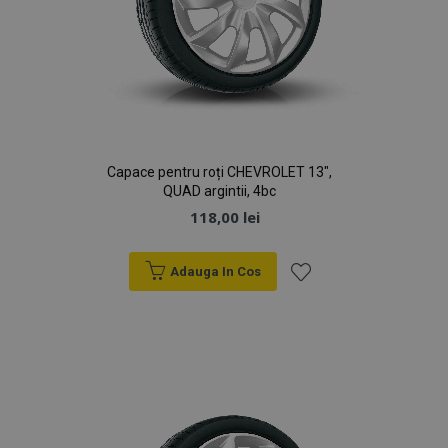
Capace pentru roți CHEVROLET 13",
QUAD argintii, 4bc
118,00 lei
Adauga In Cos
Lista
de
Dorințe