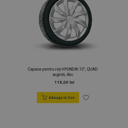
mage-cache-storage
1 
Adobe Inc.
www.vtvauto.ro
mage-messages
1 
Adobe Inc.
www.vtvauto.ro
Capace pentru roți HYUNDAI 13", QUAD
argintii, 4bc
118,00 lei
Adauga In Cos
Lista
de