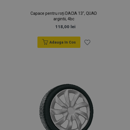
Google
browserul
Analytics
vizitatorului
pentru a
site-ului
persista starea
Capace pentru roți DACIA 13", QUAD
web
sesiunii.
acceptă
argintii, 4bc
cookie-uri.
118,00 lei
Adauga In Cos
Lista
de
Dorințe