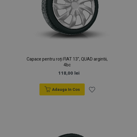
Capace pentru roți FIAT 13", QUAD argintii,
4bc
118,00 lei
Adauga In Cos
Lista
de
Dorințe