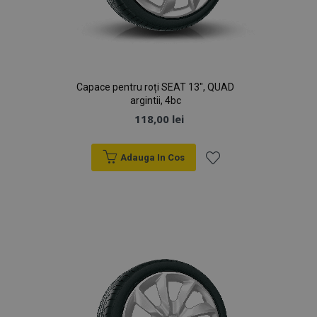
Capace pentru roți SEAT 13", QUAD
argintii, 4bc
118,00 lei
Adauga In Cos
Lista
de
Dorințe