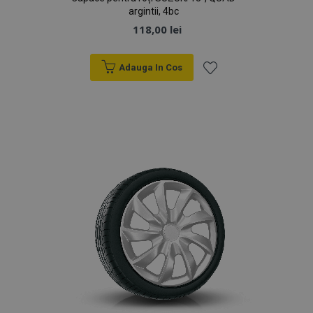
argintii, 4bc
118,00 lei
Adauga In Cos
Lista
de
Dorințe