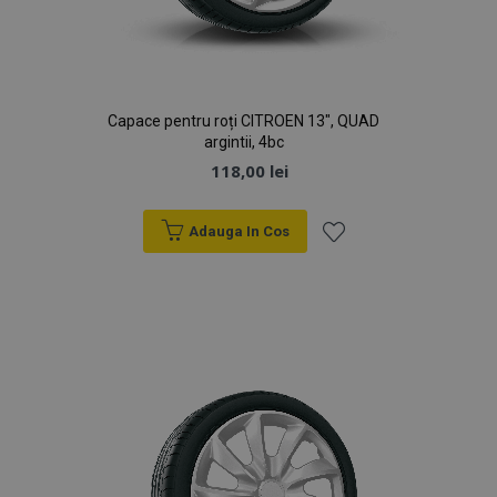
Capace pentru roți CITROEN 13", QUAD
argintii, 4bc
118,00 lei
Adauga In Cos
Lista
de
Dorințe