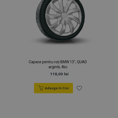
Capace pentru roți BMW 13", QUAD
argintii, 4bc
118,00 lei
Adauga In Cos
Lista
de