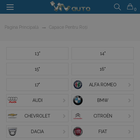
0
Pagina Principală
Capace Pentru Roți
13"
14"
15"
16"
17"
ALFA ROMEO
AUDI
BMW
CHEVROLET
CITROËN
DACIA
FIAT