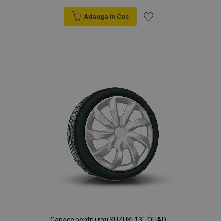
Adauga In Cos
Lista
de
Dorințe
Capace pentru roți SUZUKI 13", QUAD