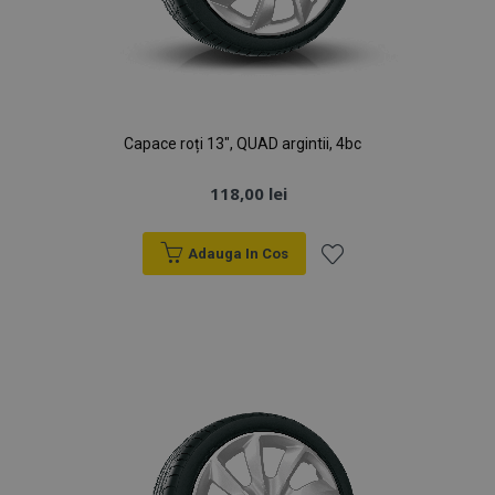
Capace roți 13", QUAD argintii, 4bc
118,00 lei
Adauga In Cos
Lista
de
Dorințe