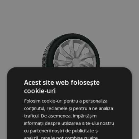
Lista
de
Dorințe
Acest site web folosește
cookie-uri
Folosim cookie-uri pentru a personaliza
conținutul, reclamele și pentru a ne analiza
traficul. De asemenea, împărtășim
Capace pentru roți NISSAN 13", QUAD
argintii, 4bc
informații despre utilizarea site-ului nostru
118,00 lei
cu partenerii noștri de publicitate și
analiză, care le pot combina cu alte