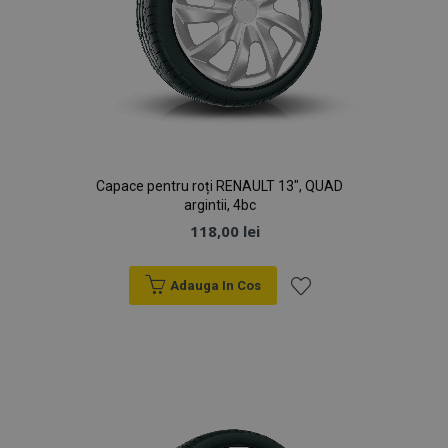
Capace pentru roți RENAULT 13", QUAD
argintii, 4bc
118,00 lei
Adauga In Cos
Lista
de
Dorințe