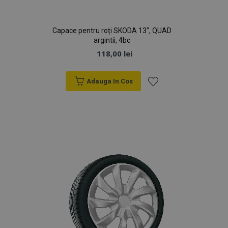
Capace pentru roți SKODA 13", QUAD
argintii, 4bc
118,00 lei
Adauga In Cos
Lista
de
Dorințe