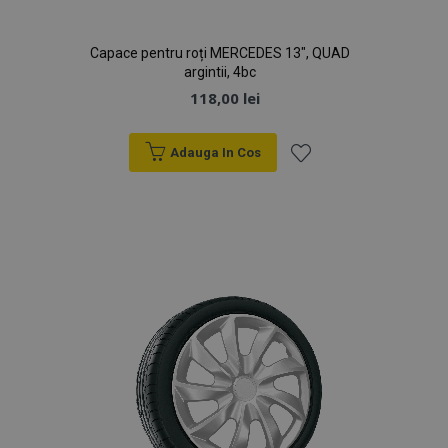
Politica de confidențialitate Google
Capace pentru roți MERCEDES 13", QUAD
argintii, 4bc
118,00 lei
Adauga In Cos
PHPSESSID
59 m
PHP.net
4
.vtvauto.ro
sec
Lista
de
Dorințe