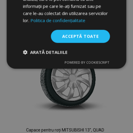
informații pe care le-ați furnizat sau pe
Adauga In Cos
care le-au colectat din utilizarea serviciilor
Lista
lor.
Politica de confidențialitate
de
ACCEPTĂ TOATE
Dorințe
ARATĂ DETALIILE
POWERED BY COOKIESCRIPT
Strict
De
De
necesare
performanță
targetare
De funcţionalitate
Capace pentru roți MITSUBISHI 13", QUAD