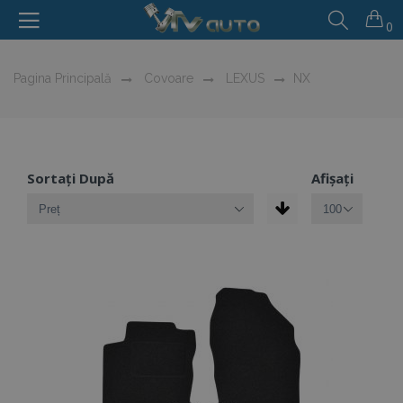
0
Pagina Principală
Covoare
LEXUS
NX
Sortați După
Afișați