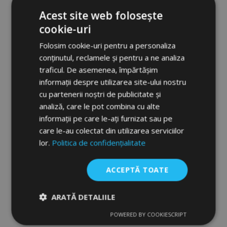
Acest site web folosește
cookie-uri
Folosim cookie-uri pentru a personaliza
conținutul, reclamele și pentru a ne analiza
traficul. De asemenea, împărtășim
informații despre utilizarea site-ului nostru
cu partenerii noștri de publicitate și
analiză, care le pot combina cu alte
informații pe care le-ați furnizat sau pe
Covorașe cauciuc 3D No.77 pentru LEXUS
care le-au colectat din utilizarea serviciilor
NX 200T 2014-up (3 buc)
lor.
Politica de confidențialitate
232,00 lei
ACCEPTĂ TOATE
Adauga In Cos
Lista
ARATĂ DETALIILE
de
POWERED BY COOKIESCRIPT
Strict
De
De