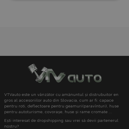
necesare
performanță
targetare
Dorințe
De funcţionalitate
Strict necesare
De performanță
De targetare
De funcţionalitate
Cookie-urile strict necesare permit
funcționalitatea principală a site-ului web, cum ar
fi autentificarea utilizatorului și gestionarea
VTVauto este un vânzător cu amănuntul și distrubuitor en
contului. Site-ul web nu poate fi utilizat corect fără
cookie-uri strict necesare.
gros al accesoriilor auto din Slovacia, cum ar fi: capace
pentru roti, deflectoare pentru geamuri(paravînturi), huse
Furnizor
/
Nume
Expi
pentru autoturisme, covorașe, huse și rame cromate ...
Domeniu
Ești interesat de dropshipping sau vrei să devii partenerul
product_data_storage
1 
Adobe Inc.
www.vtvauto.ro
nostru?