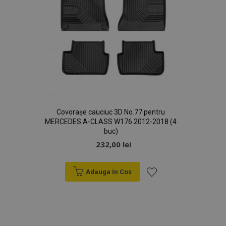
Covorașe cauciuc 3D No.77 pentru
MERCEDES A-CLASS W176 2012-2018 (4
buc)
232,00 lei
Adauga In Cos
mage-cache-sessid
1 
Adobe Inc.
Lista
www.vtvauto.ro
de