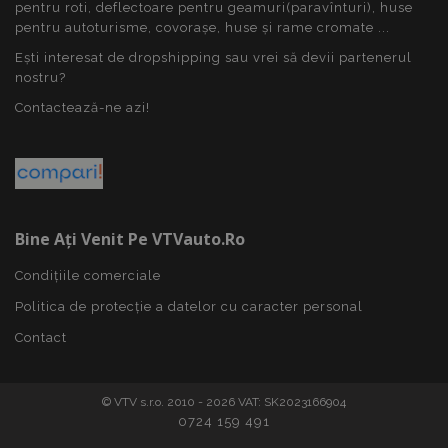
pentru roti, deflectoare pentru geamuri(paravînturi), huse
mage-messages
1 
Adobe Inc.
www.vtvauto.ro
pentru autoturisme, covorașe, huse și rame cromate ...
Ești interesat de dropshipping sau vrei să devii partenerul
nostru?
Contactează-ne azi!
Bine Ați Venit Pe VTVauto.ro
recently_viewed_product_previous
1 
Adobe Inc.
Condițiile comerciale
www.vtvauto.ro
Politica de protecție a datelor cu caracter personal
Contact
mage-translation-file-version
Ses
Adobe Inc.
© VTV s.r.o. 2010 - 2026 VAT: SK2023166904
www.vtvauto.ro
0724 159 491