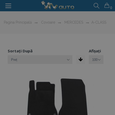
0
Pagina Principală
Covoare
MERCEDES
A-CLASS
Sortați După
Afișați