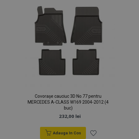
Dorințe
recently_compared_product
1 
Adobe Inc.
www.vtvauto.ro
section_data_ids
1 
Adobe Inc.
www.vtvauto.ro
Covorașe cauciuc 3D No.77 pentru
MERCEDES A-CLASS W169 2004-2012 (4
buc)
232,00 lei
Adauga In Cos