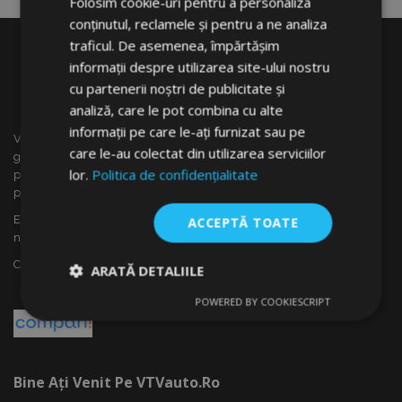
Folosim cookie-uri pentru a personaliza
conținutul, reclamele și pentru a ne analiza
traficul. De asemenea, împărtășim
informații despre utilizarea site-ului nostru
cu partenerii noștri de publicitate și
analiză, care le pot combina cu alte
informații pe care le-ați furnizat sau pe
VTVauto este un vânzător cu amănuntul și distrubuitor en
care le-au colectat din utilizarea serviciilor
gros al accesoriilor auto din Slovacia, cum ar fi: capace
lor.
Politica de confidențialitate
pentru roti, deflectoare pentru geamuri(paravînturi), huse
pentru autoturisme, covorașe, huse și rame cromate ...
Ești interesat de dropshipping sau vrei să devii partenerul
ACCEPTĂ TOATE
nostru?
Contactează-ne azi!
ARATĂ DETALIILE
POWERED BY COOKIESCRIPT
Strict
De
De
necesare
performanță
targetare
Bine Ați Venit Pe VTVauto.ro
De funcţionalitate