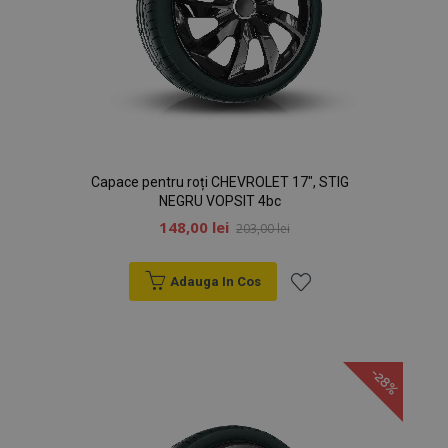
Capace pentru roți CHEVROLET 17", STIG
NEGRU VOPSIT 4bc
148,00 lei
203,00 lei
Adauga In Cos
Lista
mage-cache-sessid
1 
Adobe Inc.
www.vtvauto.ro
de
-28%
Dorințe