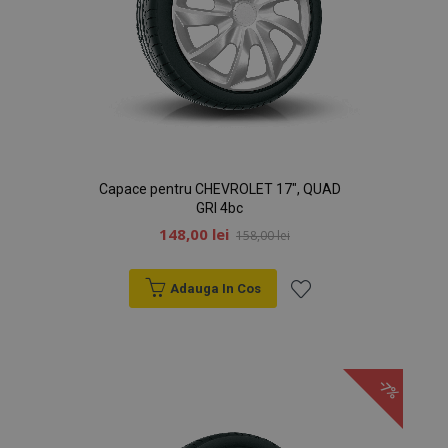
Capace pentru CHEVROLET 17", QUAD
GRI 4bc
148,00 lei
158,00 lei
Adauga In Cos
Lista
de
-7%
Dorințe