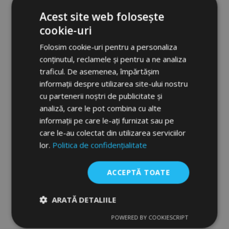
BICOLOR ROZ 4bc
Acest site web folosește
148,00 lei
212,00 lei
cookie-uri
Folosim cookie-uri pentru a personaliza
Adauga In Cos
conținutul, reclamele și pentru a ne analiza
Lista
traficul. De asemenea, împărtășim
informații despre utilizarea site-ului nostru
de
cu partenerii noștri de publicitate și
-31%
Dorințe
analiză, care le pot combina cu alte
informații pe care le-ați furnizat sau pe
care le-au colectat din utilizarea serviciilor
lor.
Politica de confidențialitate
ACCEPTĂ TOATE
ARATĂ DETALIILE
POWERED BY COOKIESCRIPT
Strict
De
De