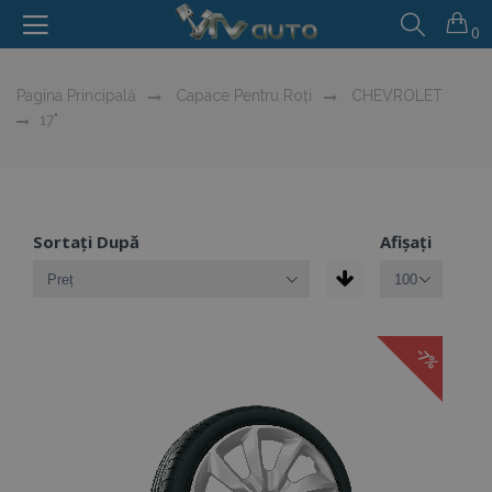
0
Pagina Principală
Capace Pentru Roți
CHEVROLET
17"
Sortați După
Afișați
-7%