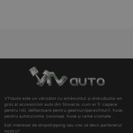
Dorințe
mage-cache-storage
1 
Adobe Inc.
www.vtvauto.ro
VTVauto este un vânzător cu amănuntul și distrubuitor en
gros al accesoriilor auto din Slovacia, cum ar fi: capace
pentru roti, deflectoare pentru geamuri(paravînturi), huse
pentru autoturisme, covorașe, huse și rame cromate ...
mage-messages
1 
Adobe Inc.
Ești interesat de dropshipping sau vrei să devii partenerul
www.vtvauto.ro
nostru?