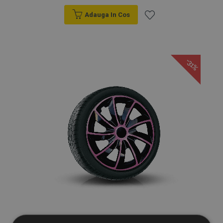
Adauga In Cos
Lista
de
-31%
Dorințe
Capace pentru CHEVROLET 17", QUAD