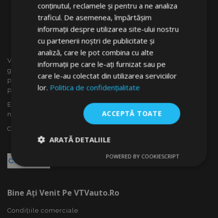
conținutul, reclamele și pentru a ne analiza
traficul. De asemenea, împărtășim
informații despre utilizarea site-ului nostru
cu partenerii noștri de publicitate și
analiză, care le pot combina cu alte
VTVauto este un vânzător cu amănuntul și distrubuitor en
informații pe care le-ați furnizat sau pe
gros al accesoriilor auto din Slovacia, cum ar fi: capace
care le-au colectat din utilizarea serviciilor
pentru roti, deflectoare pentru geamuri(paravînturi), huse
lor.
Politica de confidențialitate
pentru autoturisme, covorașe, huse și rame cromate ...
Ești interesat de dropshipping sau vrei să devii partenerul
ACCEPTĂ TOATE
nostru?
Contactează-ne azi!
ARATĂ DETALIILE
POWERED BY COOKIESCRIPT
Strict
De
De
necesare
performanță
targetare
Bine Ați Venit Pe VTVauto.ro
De funcţionalitate
Condițiile comerciale