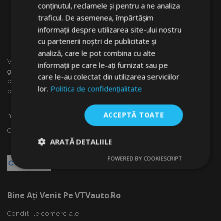
conținutul, reclamele și pentru a ne analiza
traficul. De asemenea, împărtășim
informații despre utilizarea site-ului nostru
cu partenerii noștri de publicitate și
analiză, care le pot combina cu alte
VTVauto este un vânzător cu amănuntul și distrubuitor en
informații pe care le-ați furnizat sau pe
gros al accesoriilor auto din Slovacia, cum ar fi: capace
care le-au colectat din utilizarea serviciilor
pentru roti, deflectoare pentru geamuri(paravînturi), huse
lor.
Politica de confidențialitate
pentru autoturisme, covorașe, huse și rame cromate ...
Ești interesat de dropshipping sau vrei să devii partenerul
ACCEPTĂ TOATE
nostru?
Contactează-ne azi!
ARATĂ DETALIILE
POWERED BY COOKIESCRIPT
Strict
De
De
necesare
performanță
targetare
Bine Ați Venit Pe VTVauto.ro
De funcţionalitate
Condițiile comerciale