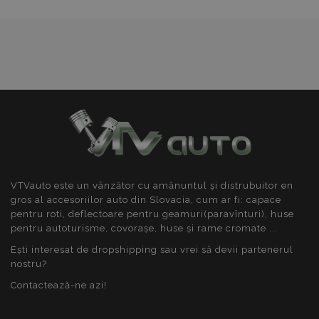
Cookie-urile strict necesare permit
funcționalitatea principală a site-ului web, cum ar
fi autentificarea utilizatorului și gestionarea
contului. Site-ul web nu poate fi utilizat corect fără
cookie-uri strict necesare.
Furnizor
/
Nume
Expi
Domeniu
product_data_storage
1 
Adobe Inc.
www.vtvauto.ro
VTVauto este un vânzător cu amănuntul și distrubuitor en
gros al accesoriilor auto din Slovacia, cum ar fi: capace
pentru roti, deflectoare pentru geamuri(paravînturi), huse
CookieScriptConsent
CookieScript
săpt
www.vtvauto.ro
pentru autoturisme, covorașe, huse și rame cromate ...
2 z
Ești interesat de dropshipping sau vrei să devii partenerul
nostru?
Contactează-ne azi!
Politica de confidențialitate Google