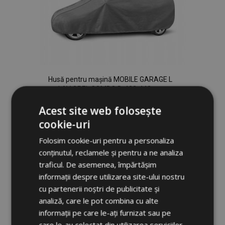
Husă pentru mașină MOBILE GARAGE L
LAV OPEL COMBO D. 423-443 cm
373,00 lei
Acest site web folosește
cookie-uri
Adauga In Cos
Folosim cookie-uri pentru a personaliza
Lista
conținutul, reclamele și pentru a ne analiza
traficul. De asemenea, împărtășim
de
informații despre utilizarea site-ului nostru
Dorințe
cu partenerii noștri de publicitate și
analiză, care le pot combina cu alte
informații pe care le-ați furnizat sau pe
care le-au colectat din utilizarea serviciilor