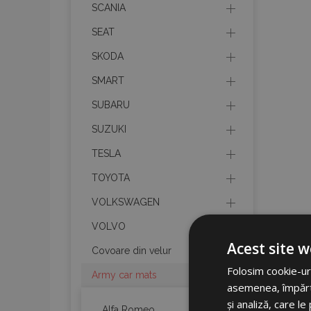
SCANIA
SEAT
SKODA
SMART
SUBARU
SUZUKI
TESLA
TOYOTA
VOLKSWAGEN
VOLVO
Acest site w
Covoare din velur
Folosim cookie-uri
Army car mats
asemenea, împărtăș
și analiză, care l
Alfa Romeo