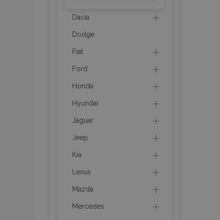
CookieScriptConse
Dacia
Dodge
PHPSESSID
Fiat
Ford
Honda
Hyundai
mage-cache-sessi
Jaguar
Jeep
recently_compare
Kia
section_data_ids
Lexus
Mazda
X-Magento-Vary
Mercedes