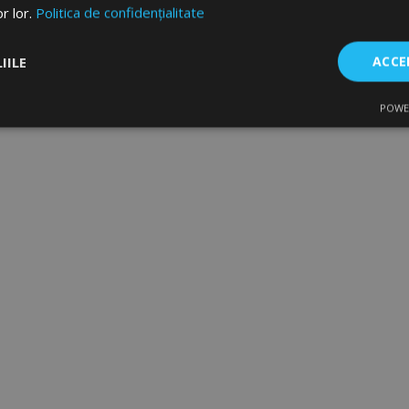
or lor.
Politica de confidențialitate
IILE
ACCE
POWE
are
De performanță
De targetare
De f
Strict necesare
De performanță
De targetare
De funcţionalitate
ecesare permit funcționalitatea principală a site-ului web, cum ar fi autentificarea util
 Site-ul web nu poate fi utilizat corect fără cookie-uri strict necesare.
Furnizor
/
Expirare
Descriere
Domeniu
rage
1 zi
Stochează configurația pent
Adobe Inc.
produse legate de Produsele 
www.vtvauto.ro
comparate recent.