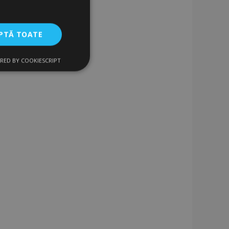
PTĂ TOATE
RED BY COOKIESCRIPT
uncţionalitate
izatorului și
ru datele despre
vizualizate /