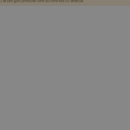
 se pot găsi produse care să coincidă cu selecția.