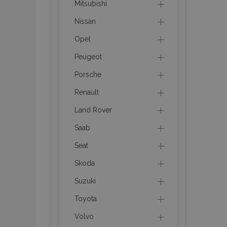
Mitsubishi
Nissan
mage-cache-stor
Opel
mage-messages
Peugeot
Porsche
Renault
recently_viewed_p
Land Rover
mage-translation-f
Saab
Seat
recently_viewed_p
Skoda
recently_compare
Suzuki
Toyota
Volvo