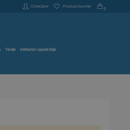
Conectare
Produse favorite
0
ă
Tăvițe
Deflector capotă față