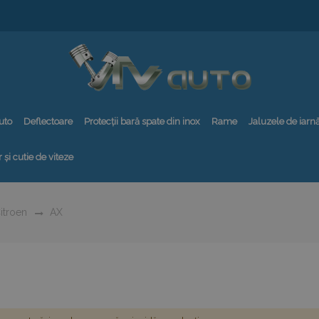
uto
Deflectoare
Protecții bară spate din inox
Rame
Jaluzele de iarn
 și cutie de viteze
itroen
AX