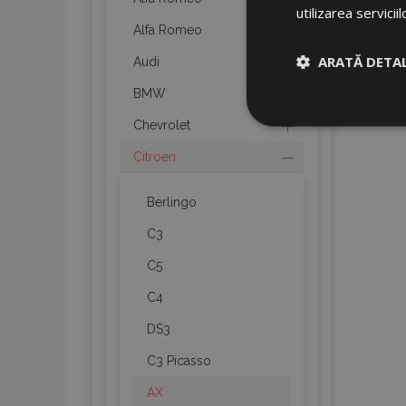
utilizarea serviciil
Alfa Romeo
ARATĂ DETAL
Audi
BMW
Strict neces
Chevrolet
Citroen
Berlingo
C3
C5
Cookie-urile strict n
gestionarea contului.
C4
Nume
DS3
product_data_sto
C3 Picasso
AX