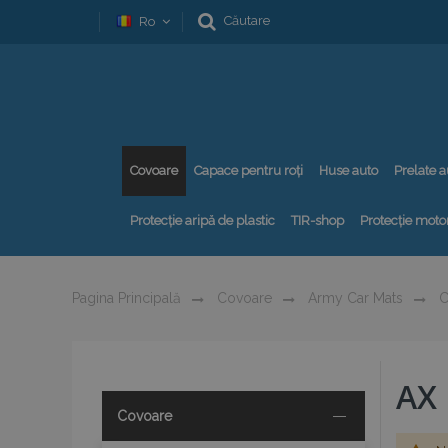
Căutare
Ro
Covoare
Capace pentru roți
Huse auto
Prelate a
Protecție aripă de plastic
TIR-shop
Protecție motor
Pagina Principală
Covoare
Army Car Mats
C
AX
Covoare