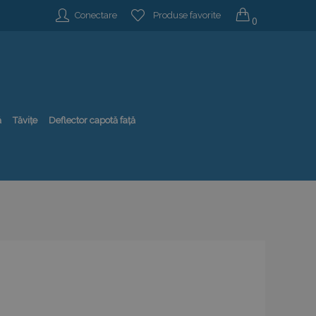
Conectare
Produse favorite
0
ă
Tăvițe
Deflector capotă față