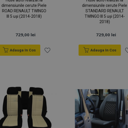
Huse auto realizat la
Huse auto realizat la
dimensiunile cerute Piele
dimensiunile cerute Piele
ROAD RENAULT TWINGO
STANDARD RENAULT
III 5 uși (2014-2018)
TWINGO III 5 uși (2014-
2018)
729,00 lei
729,00 lei
Adauga In Cos
Adauga In Cos
Lista
Li
de
d
Dorințe
D