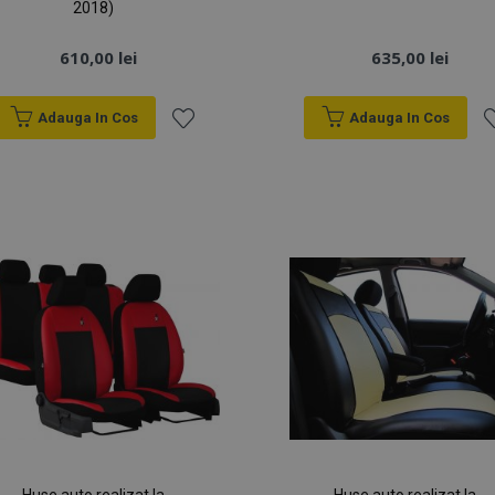
2018)
610,00 lei
635,00 lei
Adauga In Cos
Adauga In Cos
Lista
Li
de
d
Dorințe
D