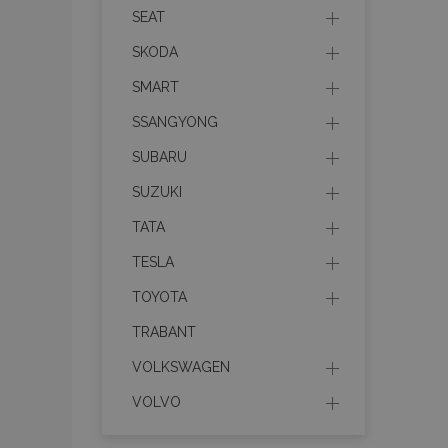
SEAT
SKODA
mage-cache-stor
SMART
mage-messages
SSANGYONG
SUBARU
SUZUKI
recently_viewed_p
TATA
mage-translation-f
TESLA
TOYOTA
recently_viewed_p
TRABANT
recently_compare
VOLKSWAGEN
VOLVO