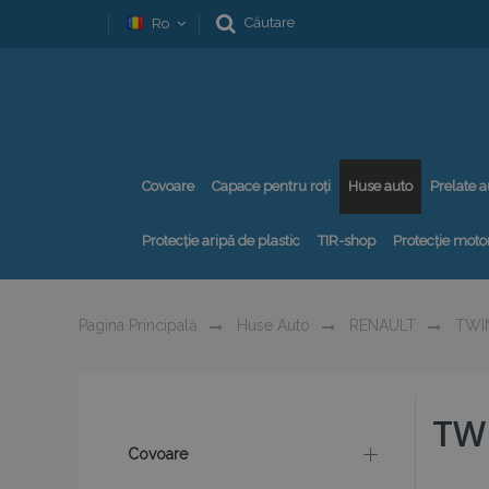
Căutare
Ro
Covoare
Capace pentru roți
Huse auto
Prelate a
Protecție aripă de plastic
TIR-shop
Protecție motor
Pagina Principală
Huse Auto
RENAULT
TWI
TWI
Covoare