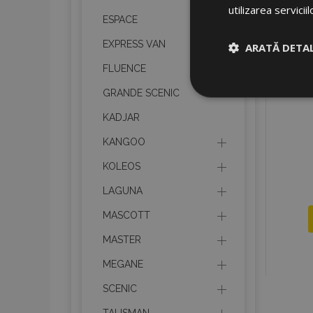
utilizarea serviciil
ESPACE
EXPRESS VAN
ARATĂ DETAL
FLUENCE
Strict neces
GRANDE SCENIC
KADJAR
KANGOO
KOLEOS
LAGUNA
Cookie-urile strict n
MASCOTT
gestionarea contului.
MASTER
Nume
MEGANE
product_data_sto
SCENIC