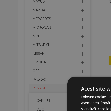
MAXUS
MAZDA
MERCEDES
MICROCAR
MINI
MITSUBISHI
NISSAN
OMODA
OPEL
PEUGEOT
Acest site w
RENAULT
Folosim cookie-uri
CAPTUR
asemenea, împărtăș
și analiză, care l
CLIO