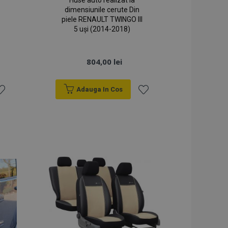
Huse auto realizat la
dimensiunile cerute Din
piele RENAULT TWINGO III
5 uși (2014-2018)
804,00 lei
Adauga In Cos
sta
Lista
e
de
orințe
Dorințe