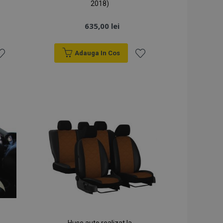
2018)
635,00 lei
Adauga In Cos
sta
Lista
e
de
orințe
Dorințe