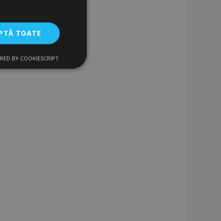
PTĂ TOATE
RED BY COOKIESCRIPT
uncţionalitate
izatorului și
ru datele despre
vizualizate /