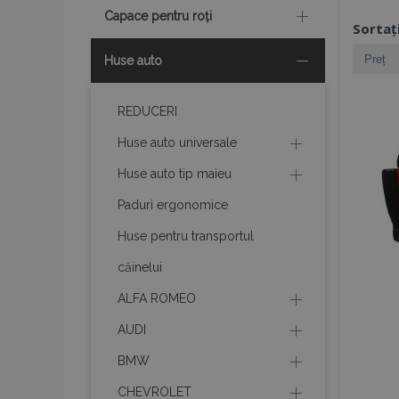
Capace pentru roți
Sortaț
Huse auto
REDUCERI
Huse auto universale
Huse auto tip maieu
Paduri ergonomice
Huse pentru transportul
căinelui
ALFA ROMEO
AUDI
BMW
CHEVROLET