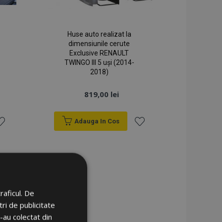
Huse auto realizat la
dimensiunile cerute
Exclusive RENAULT
TWINGO III 5 uși (2014-
2018)
819,00 lei
Adauga In Cos
sta
Lista
e
de
orințe
Dorințe
raficul. De
ri de publicitate
e-au colectat din