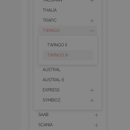
TALISMAN
CookieScriptConse
THALIA
TRAFIC
PHPSESSID
TWINGO
TWINGO II
TWINGO III
mage-cache-sessi
AUSTRAL
AUSTRAL-E
recently_compare
EXPRESS
SYMBIOZ
section_data_ids
SAAB
X-Magento-Vary
SCANIA