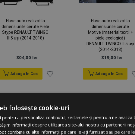
Huse auto realizat la
Huse auto realizat la
dimensiunile cerute Piele
dimensiunile cerute
Stype RENAULT TWINGO
Motive (material textil +
III 5 uși (2014-2018)
piele ecologică)
RENAULT TWINGO III 5 uși
(2014-2018)
804,00 lei
819,00 lei
Adauga In Cos
Adauga In Cos
Lista
Li
de
d
eb folosește cookie-uri
Dorințe
D
 pentru a personaliza conținutul, reclamele și pentru a ne analiza t
im informații despre utilizarea site-ului nostru cu partenerii noșt
e pot combina cu alte informații pe care le-ați furnizat sau pe care l