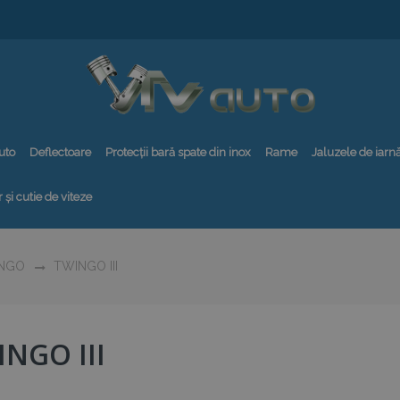
uto
Deflectoare
Protecții bară spate din inox
Rame
Jaluzele de iarn
 și cutie de viteze
NGO
TWINGO III
NGO III