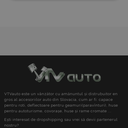
necesare
performanță
targetare
Dorințe
De funcţionalitate
Strict necesare
De performanță
De targetare
De funcţionalitate
Cookie-urile strict necesare permit
funcționalitatea principală a site-ului web, cum ar
fi autentificarea utilizatorului și gestionarea
VTVauto este un vânzător cu amănuntul și distrubuitor en
contului. Site-ul web nu poate fi utilizat corect fără
cookie-uri strict necesare.
gros al accesoriilor auto din Slovacia, cum ar fi: capace
pentru roti, deflectoare pentru geamuri(paravînturi), huse
Furnizor
/
Nume
Expi
pentru autoturisme, covorașe, huse și rame cromate ...
Domeniu
Ești interesat de dropshipping sau vrei să devii partenerul
product_data_storage
1 
Adobe Inc.
www.vtvauto.ro
nostru?