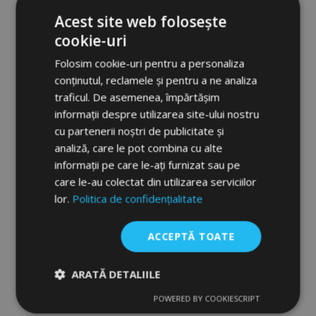
Acest site web folosește
cookie-uri
Folosim cookie-uri pentru a personaliza
conținutul, reclamele și pentru a ne analiza
traficul. De asemenea, împărtășim
informații despre utilizarea site-ului nostru
cu partenerii noștri de publicitate și
analiză, care le pot combina cu alte
informații pe care le-ați furnizat sau pe
Covoare cauciuc pentru FORD GRAND C-
care le-au colectat din utilizarea serviciilor
MAX 2010-up 5 buc
lor.
Politica de confidențialitate
238,00 lei
ACCEPTĂ TOATE
Adauga In Cos
Lista
ARATĂ DETALIILE
de
POWERED BY COOKIESCRIPT
Strict
De
De