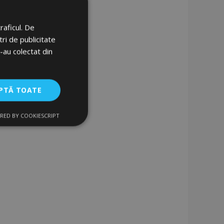
raficul. De
ri de publicitate
sta
e-au colectat din
e
orințe
PTĂ TOATE
RED BY COOKIESCRIPT
uncţionalitate
izatorului și