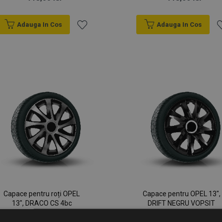
Adauga In Cos
Adauga In Cos
Lista
Li
de
d
Dorințe
D
Capace pentru roți OPEL
Capace pentru OPEL 13",
13", DRACO CS 4bc
DRIFT NEGRU VOPSIT
4bc