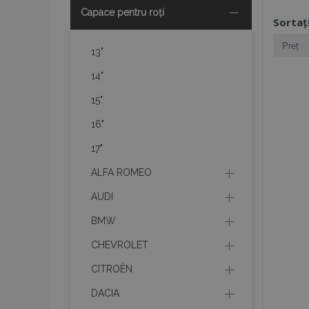
Capace pentru roți
Sortaț
13"
14"
15"
16"
17"
ALFA ROMEO
AUDI
BMW
CHEVROLET
CITROËN
DACIA