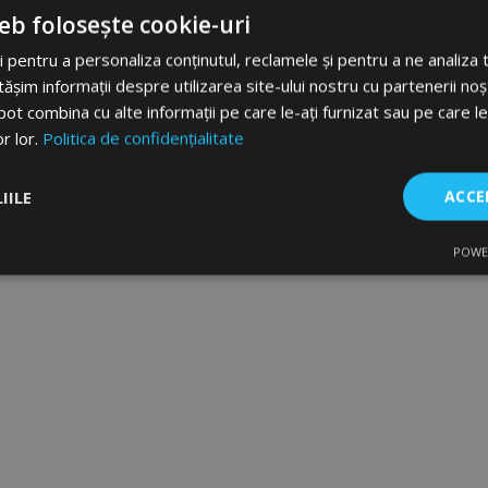
149,00 lei
160,00 lei
eb folosește cookie-uri
 pentru a personaliza conținutul, reclamele și pentru a ne analiza t
Adauga In Cos
Adauga In Cos
im informații despre utilizarea site-ului nostru cu partenerii noșt
Lista
Li
e pot combina cu alte informații pe care le-ați furnizat sau pe care l
or lor.
Politica de confidențialitate
de
d
Dorințe
D
IILE
ACCE
POWE
are
De performanță
De targetare
De f
Strict necesare
De performanță
De targetare
De funcţionalitate
ecesare permit funcționalitatea principală a site-ului web, cum ar fi autentificarea util
 Site-ul web nu poate fi utilizat corect fără cookie-uri strict necesare.