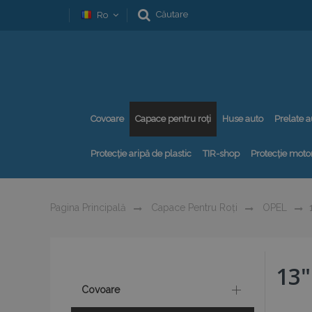
Căutare
Ro
Covoare
Capace pentru roți
Huse auto
Prelate a
Protecție aripă de plastic
TIR-shop
Protecție motor
Pagina Principală
Capace Pentru Roți
OPEL
13"
Covoare