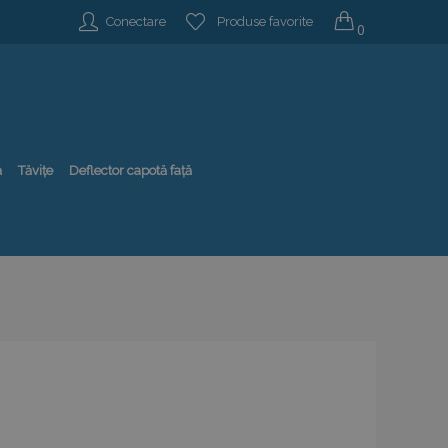
Conectare
Produse favorite
0
ă
Tăvițe
Deflector capotă față