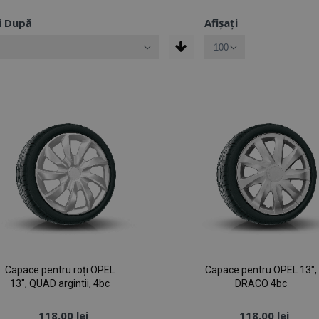
i După
Afișați
Capace pentru roți OPEL
Capace pentru OPEL 13",
13", QUAD argintii, 4bc
DRACO 4bc
118,00 lei
118,00 lei