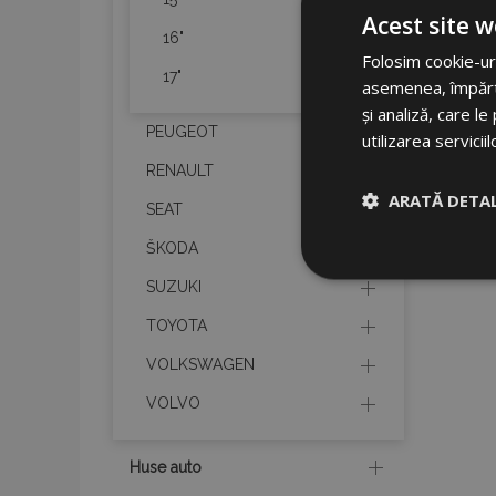
Acest site w
16"
Folosim cookie-uri
17"
asemenea, împărtăș
și analiză, care l
PEUGEOT
utilizarea serviciil
RENAULT
ARATĂ DETAL
SEAT
ŠKODA
Strict neces
SUZUKI
TOYOTA
VOLKSWAGEN
VOLVO
Cookie-urile strict n
Huse auto
gestionarea contului.