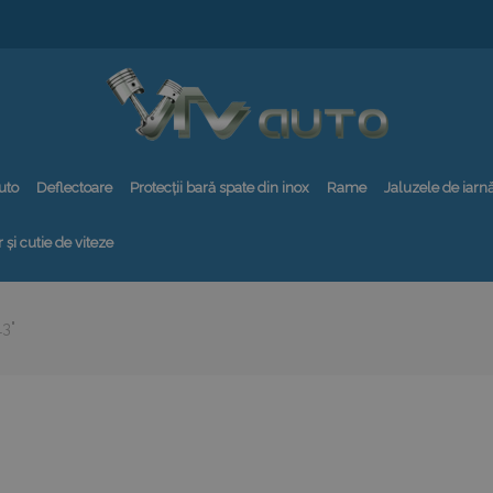
uto
Deflectoare
Protecții bară spate din inox
Rame
Jaluzele de iarn
 și cutie de viteze
13"