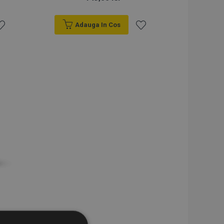
Adauga In Cos
sta
Lista
e
de
orințe
Dorințe