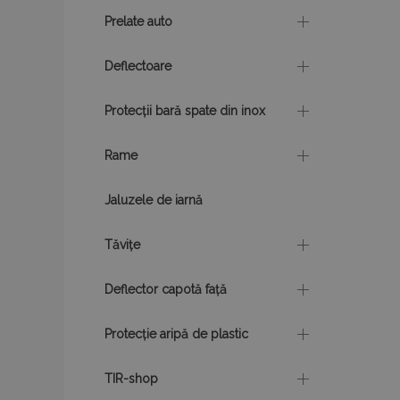
Prelate auto
Nume
product_data_sto
Deflectoare
CookieScriptConse
Protecții bară spate din inox
Rame
PHPSESSID
Jaluzele de iarnă
Tăvițe
Deflector capotă față
mage-cache-sessi
Protecție aripă de plastic
recently_compare
TIR-shop