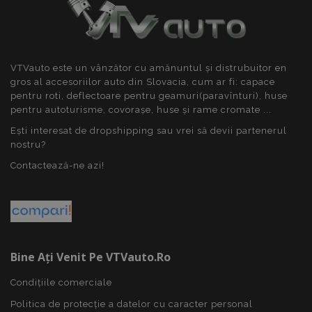
VTVauto este un vânzător cu amănuntul și distrubuitor en
gros al accesoriilor auto din Slovacia, cum ar fi: capace
pentru roti, deflectoare pentru geamuri(paravînturi), huse
pentru autoturisme, covorașe, huse și rame cromate ...
Ești interesat de dropshipping sau vrei să devii partenerul
nostru?
mage-cache-sessid
1 
Adobe Inc.
www.vtvauto.ro
Contactează-ne azi!
Bine Ați Venit Pe VTVauto.ro
Condițiile comerciale
Politica de protecție a datelor cu caracter personal