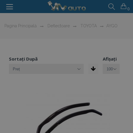
0
Pagina Principală
Deflectoare
TOYOTA
AYGO
Sortați După
Afișați