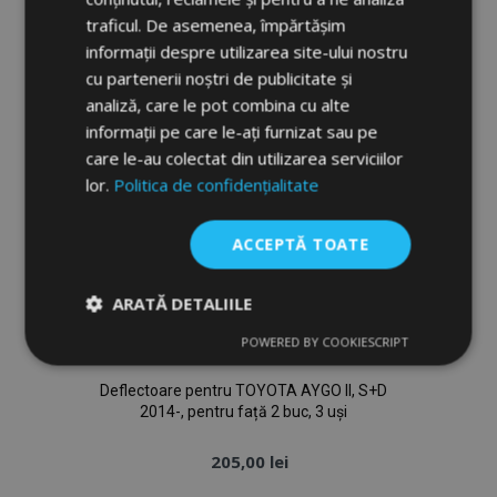
de
traficul. De asemenea, împărtășim
informații despre utilizarea site-ului nostru
Dorințe
cu partenerii noștri de publicitate și
analiză, care le pot combina cu alte
informații pe care le-ați furnizat sau pe
care le-au colectat din utilizarea serviciilor
lor.
Politica de confidențialitate
ACCEPTĂ TOATE
ARATĂ DETALIILE
POWERED BY COOKIESCRIPT
Strict
De
De
necesare
performanță
targetare
Deflectoare pentru TOYOTA AYGO II, S+D
2014-, pentru față 2 buc, 3 uși
De funcţionalitate
205,00 lei