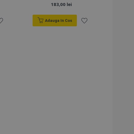
183,00 lei
Adauga In Cos
sta
Lista
e
de
orințe
Dorințe