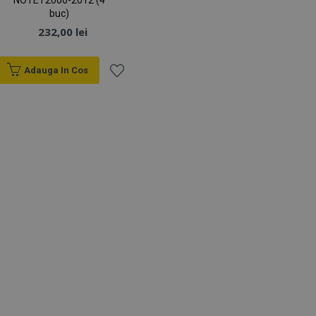
NOTE I 2006-2012 (4
buc)
232,00 lei
Adauga In Cos
Lista
de
Dorințe