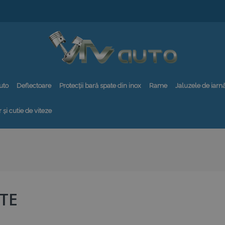
uto
Deflectoare
Protecții bară spate din inox
Rame
Jaluzele de iarn
 și cutie de viteze
TE