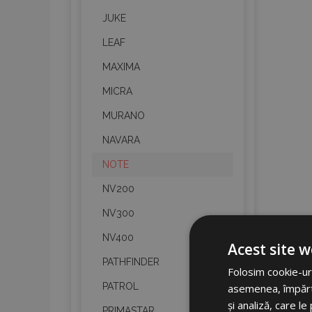
JUKE
LEAF
MAXIMA
MICRA
MURANO
NAVARA
NOTE
NV200
NV300
NV400
Acest site w
PATHFINDER
Folosim cookie-uri
PATROL
asemenea, împărtăș
și analiză, care l
PRIMASTAR