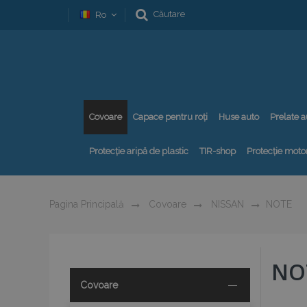
Căutare
Ro
Covoare
Capace pentru roți
Huse auto
Prelate a
Protecție aripă de plastic
TIR-shop
Protecție motor
Pagina Principală
Covoare
NISSAN
NOTE
NO
Covoare