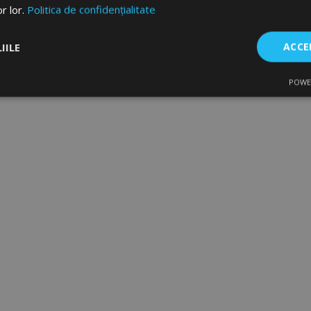
or lor.
Politica de confidențialitate
IILE
ACCE
POWE
are
De performanță
De targetare
De f
Strict necesare
De performanță
De targetare
De funcţionalitate
ecesare permit funcționalitatea principală a site-ului web, cum ar fi autentificarea util
 Site-ul web nu poate fi utilizat corect fără cookie-uri strict necesare.
Furnizor
/
Expirare
Descriere
Domeniu
rage
1 zi
Stochează configurația pent
Adobe Inc.
produse legate de Produsele 
www.vtvauto.ro
comparate recent.