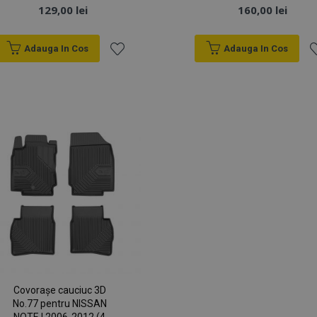
129,00 lei
160,00 lei
Adauga In Cos
Adauga In Cos
Lista
Li
de
d
Dorințe
D
Covorașe cauciuc 3D
No.77 pentru NISSAN