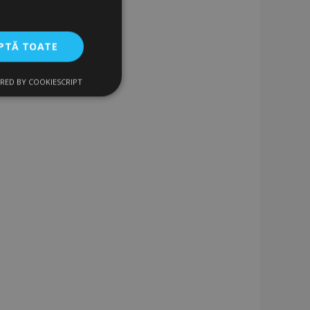
PTĂ TOATE
RED BY COOKIESCRIPT
uncţionalitate
izatorului și
ru datele despre
vizualizate /