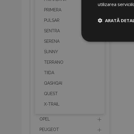
utilizarea serviciil
PRIMERA
ARATĂ DETAL
PULSAR
SENTRA
Strict neces
SERENA
SUNNY
TERRANO
TIIDA
QASHQAI
Cookie-urile strict n
QUEST
gestionarea contului.
X-TRAIL
Nume
product_data_sto
OPEL
PEUGEOT