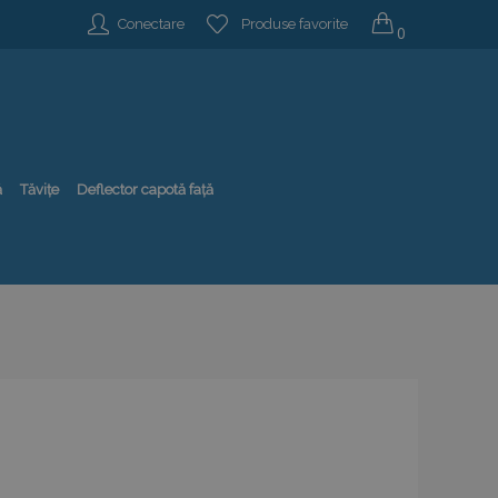
Conectare
Produse favorite
0
ă
Tăvițe
Deflector capotă față