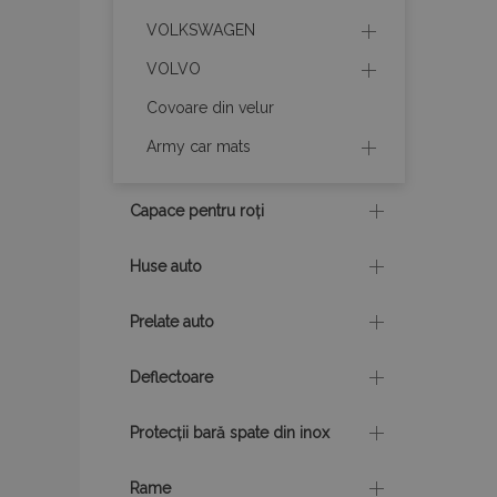
VOLKSWAGEN
mage-cache-stor
VOLVO
Covoare din velur
mage-messages
Army car mats
Capace pentru roți
recently_viewed_p
Huse auto
mage-translation-f
Prelate auto
recently_viewed_p
Deflectoare
recently_compare
Protecții bară spate din inox
Rame