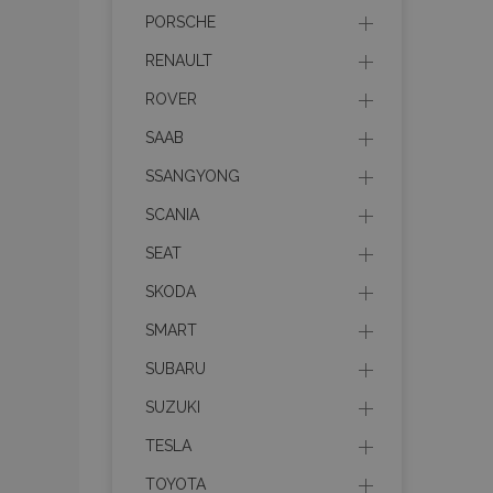
CookieScriptConse
PORSCHE
RENAULT
ROVER
PHPSESSID
SAAB
SSANGYONG
SCANIA
mage-cache-sessi
SEAT
SKODA
SMART
recently_compare
SUBARU
section_data_ids
SUZUKI
X-Magento-Vary
TESLA
TOYOTA