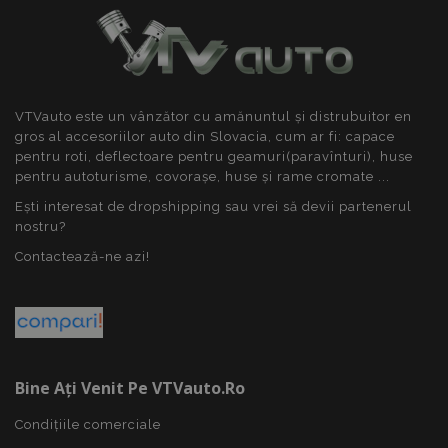
PHPSESSID
59 m
PHP.net
4
.vtvauto.ro
sec
VTVauto este un vânzător cu amănuntul și distrubuitor en
gros al accesoriilor auto din Slovacia, cum ar fi: capace
pentru roti, deflectoare pentru geamuri(paravînturi), huse
pentru autoturisme, covorașe, huse și rame cromate ...
Ești interesat de dropshipping sau vrei să devii partenerul
nostru?
Contactează-ne azi!
Bine Ați Venit Pe VTVauto.ro
Condițiile comerciale
mage-cache-sessid
1 
Adobe Inc.