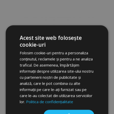
de
Dorințe
Acest site web folosește
cookie-uri
Folosim cookie-uri pentru a personaliza
conținutul, reclamele și pentru a ne analiza
traficul. De asemenea, împărtășim
informații despre utilizarea site-ului nostru
cu partenerii noștri de publicitate și
analiză, care le pot combina cu alte
informații pe care le-ați furnizat sau pe
Husă pentru mașină MOBILE GARAGE
care le-au colectat din utilizarea serviciilor
hatchback/kombi Fiat Palio Weekend D.
lor.
Politica de confidențialitate
405-430 cm
336,00 lei