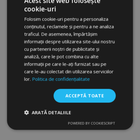
Acest site web folosește
cookie-uri
Folosim cookie-uri pentru a personaliza
conținutul, reclamele și pentru a ne analiza
traficul. De asemenea, împărtășim
informații despre utilizarea site-ului nostru
cu partenerii noștri de publicitate și
analiză, care le pot combina cu alte
Covoare cauciuc pentru NISSAN Murano
informații pe care le-ați furnizat sau pe
2003-2007 4 buc
care le-au colectat din utilizarea serviciilor
183,00 lei
lor.
Politica de confidențialitate
Epuizat din stoc
ACCEPTĂ TOATE
Lista
de
ARATĂ DETALIILE
POWERED BY COOKIESCRIPT
Dorințe
Strict
De
De
necesare
performanță
targetare