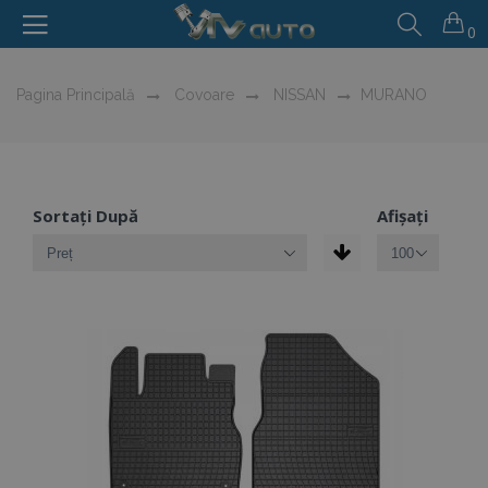
0
Pagina Principală
Covoare
NISSAN
MURANO
Sortați După
Afișați