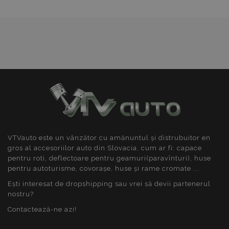
De funcţionalitate
Strict necesare
De performanță
De targetare
De funcţionalitate
Cookie-urile strict necesare permit
VTVauto este un vânzător cu amănuntul și distrubuitor en
funcționalitatea principală a site-ului web, cum ar
fi autentificarea utilizatorului și gestionarea
gros al accesoriilor auto din Slovacia, cum ar fi: capace
contului. Site-ul web nu poate fi utilizat corect fără
pentru roti, deflectoare pentru geamuri(paravînturi), huse
cookie-uri strict necesare.
pentru autoturisme, covorașe, huse și rame cromate ...
Furnizor
/
Nume
Expi
Ești interesat de dropshipping sau vrei să devii partenerul
Domeniu
nostru?
product_data_storage
1 
Adobe Inc.
www.vtvauto.ro
Contactează-ne azi!