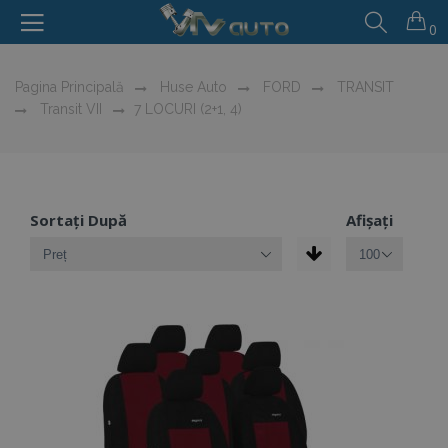
0
Pagina Principală
Huse Auto
FORD
TRANSIT
Transit VII
7 LOCURI (2+1, 4)
Sortați După
Afișați