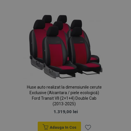
product_data_storage
1 
Adobe Inc.
de
www.vtvauto.ro
Dorințe
CookieScriptConsent
CookieScript
săpt
www.vtvauto.ro
2 z
Huse auto realizat la dimensiunile cerute
Politica de confidențialitate Google
Exclusive (Alcantara / piele ecologică)
Ford Transit VII (2+1+4) Double Cab
(2013-2025)
1.319,00 lei
PHPSESSID
59 m
PHP.net
4
.vtvauto.ro
Adauga In Cos
sec