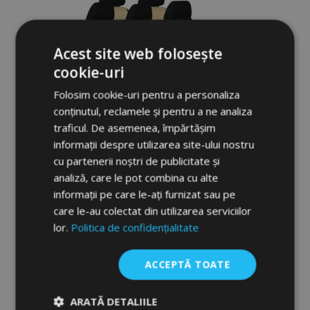
Acest site web folosește
cookie-uri
Folosim cookie-uri pentru a personaliza
conținutul, reclamele și pentru a ne analiza
traficul. De asemenea, împărtășim
informații despre utilizarea site-ului nostru
Huse auto realizat la dimensiunile cerute
cu partenerii noștri de publicitate și
STANDARD (piele ecologică) Ford Transit
analiză, care le pot combina cu alte
VII (2+1+4) Double Cab (2013-2025)
informații pe care le-ați furnizat sau pe
care le-au colectat din utilizarea serviciilor
1.230,00 lei
lor.
Politica de confidențialitate
Adauga In Cos
ACCEPTĂ TOATE
Lista
ARATĂ DETALIILE
de