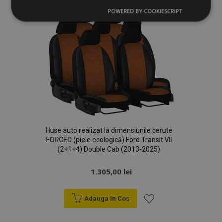
POWERED BY COOKIESCRIPT
Dorințe
Strict
De
De
necesare
performanță
targetare
De funcţionalitate
Huse auto realizat la dimensiunile cerute
Strict necesare
De performanță
FORCED (piele ecologică) Ford Transit VII
De targetare
De funcţionalitate
(2+1+4) Double Cab (2013-2025)
Cookie-urile strict necesare permit
1.305,00 lei
funcționalitatea principală a site-ului web, cum ar
fi autentificarea utilizatorului și gestionarea
contului. Site-ul web nu poate fi utilizat corect fără
cookie-uri strict necesare.
Adauga In Cos
Furnizor
/
Nume
Expi
Lista
Domeniu