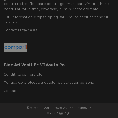
pentru roti, deflectoare pentru geamuri(paravînturi), huse
pentru autoturisme, covorașe, huse și rame cromate ...
Ești interesat de dropshipping sau vrei să devii partenerul
nostru?
Contactează-ne azi!
recently_compared_product
1 
Adobe Inc.
www.vtvauto.ro
Bine Ați Venit Pe VTVauto.ro
section_data_ids
1 
Adobe Inc.
Condițiile comerciale
www.vtvauto.ro
Politica de protecție a datelor cu caracter personal
Contact
© VTV s.r.o. 2010 - 2026 VAT: SK2023166904
0724 159 491