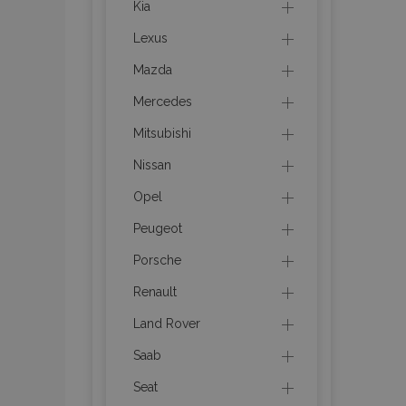
Kia
Lexus
mage-cache-stor
Mazda
mage-messages
Mercedes
Mitsubishi
Nissan
recently_viewed_p
Opel
mage-translation-f
Peugeot
Porsche
recently_viewed_p
Renault
recently_compare
Land Rover
Saab
Seat