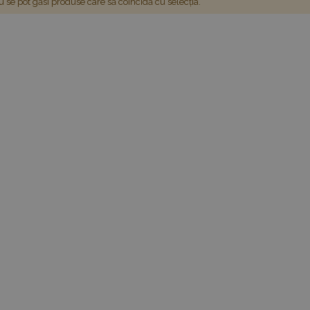
 se pot găsi produse care să coincidă cu selecția.