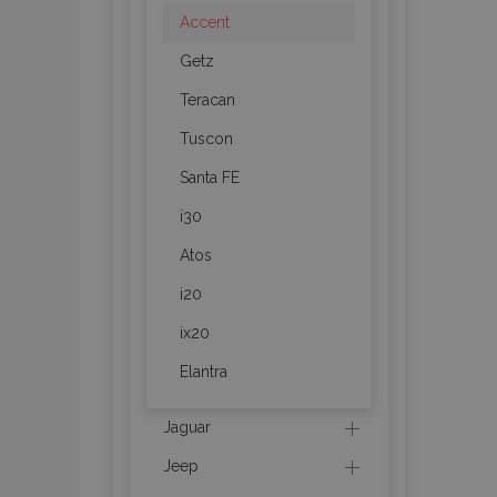
CookieScriptConse
Accent
Getz
Teracan
PHPSESSID
Tuscon
Santa FE
i30
mage-cache-sessi
Atos
i20
ix20
recently_compare
Elantra
section_data_ids
Jaguar
X-Magento-Vary
Jeep