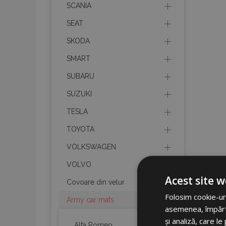
SCANIA
SEAT
SKODA
SMART
SUBARU
SUZUKI
TESLA
TOYOTA
VOLKSWAGEN
VOLVO
Acest site w
Covoare din velur
Folosim cookie-uri
Army car mats
asemenea, împărtăș
și analiză, care l
Alfa Romeo