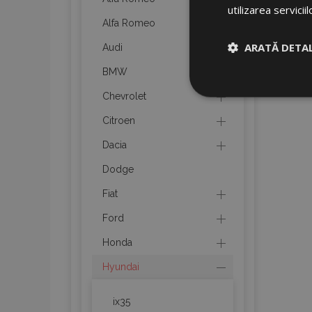
utilizarea serviciil
Alfa Romeo
ARATĂ DETAL
Audi
BMW
Strict neces
Chevrolet
Citroen
Dacia
Dodge
Fiat
Cookie-urile strict n
Ford
gestionarea contului.
Honda
Nume
Hyundai
product_data_sto
ix35