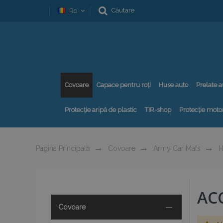
Căutare
Ro
Covoare
Capace pentru roți
Huse auto
Prelate a
Protecție aripă de plastic
TIR-shop
Protecție motor
Pagina Principală
Covoare
Army Car Mats
H
AC
Covoare