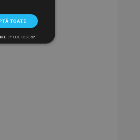
PTĂ TOATE
RED BY COOKIESCRIPT
uncţionalitate
izatorului și
ru datele despre
vizualizate /