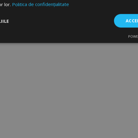
or lor.
Politica de confidențialitate
IILE
ACCE
POWE
are
De performanță
De targetare
De f
Strict necesare
De performanță
De targetare
De funcţionalitate
ecesare permit funcționalitatea principală a site-ului web, cum ar fi autentificarea util
 Site-ul web nu poate fi utilizat corect fără cookie-uri strict necesare.
Furnizor
/
Expirare
Descriere
Domeniu
rage
1 zi
Stochează configurația pent
Adobe Inc.
produse legate de Produsele 
www.vtvauto.ro
comparate recent.