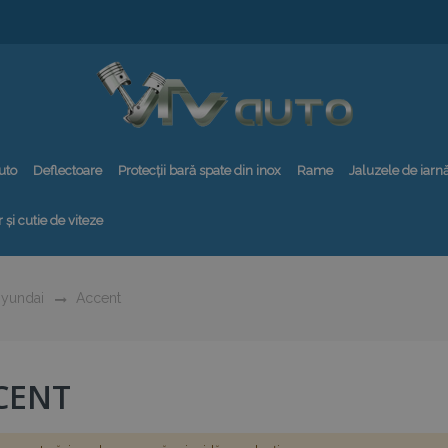
uto
Deflectoare
Protecții bară spate din inox
Rame
Jaluzele de iarn
 și cutie de viteze
yundai
Accent
CENT