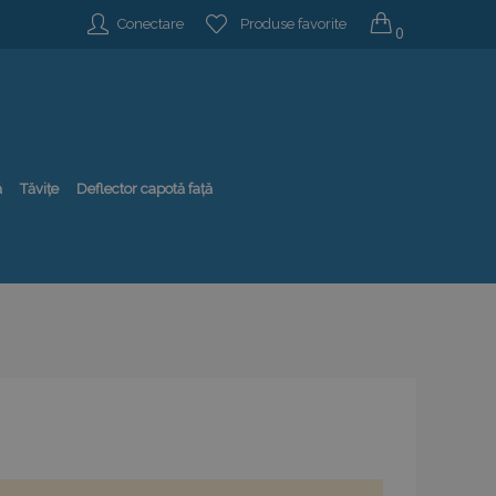
Conectare
Produse favorite
0
ă
Tăvițe
Deflector capotă față