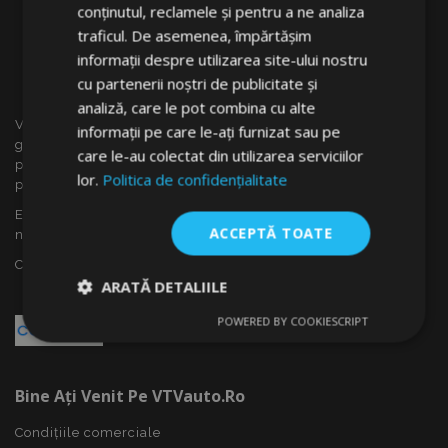
conținutul, reclamele și pentru a ne analiza
traficul. De asemenea, împărtășim
informații despre utilizarea site-ului nostru
cu partenerii noștri de publicitate și
analiză, care le pot combina cu alte
VTVauto este un vânzător cu amănuntul și distrubuitor en
informații pe care le-ați furnizat sau pe
gros al accesoriilor auto din Slovacia, cum ar fi: capace
care le-au colectat din utilizarea serviciilor
pentru roti, deflectoare pentru geamuri(paravînturi), huse
lor.
Politica de confidențialitate
pentru autoturisme, covorașe, huse și rame cromate ...
Ești interesat de dropshipping sau vrei să devii partenerul
ACCEPTĂ TOATE
nostru?
Contactează-ne azi!
ARATĂ DETALIILE
POWERED BY COOKIESCRIPT
Strict
De
De
necesare
performanță
targetare
Bine Ați Venit Pe VTVauto.ro
De funcţionalitate
Condițiile comerciale