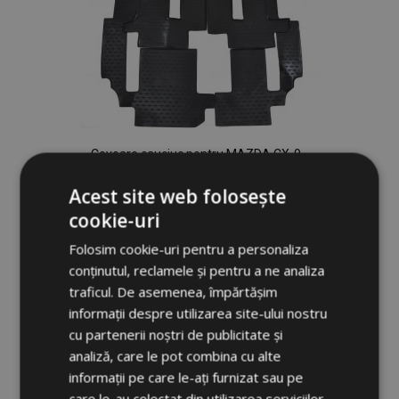
Covoare cauciuc pentru MAZDA CX-9
2007-2012/2012-2015 6 buc
Acest site web folosește
238,00 lei
cookie-uri
Adauga In Cos
Folosim cookie-uri pentru a personaliza
conținutul, reclamele și pentru a ne analiza
Lista
traficul. De asemenea, împărtășim
de
informații despre utilizarea site-ului nostru
cu partenerii noștri de publicitate și
Dorințe
analiză, care le pot combina cu alte
informații pe care le-ați furnizat sau pe
care le-au colectat din utilizarea serviciilor