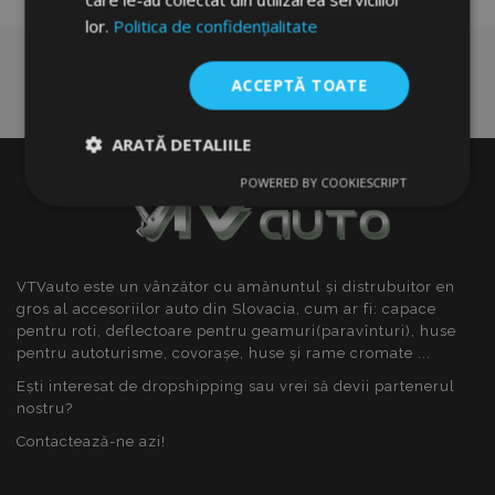
lor.
Politica de confidențialitate
ACCEPTĂ TOATE
ARATĂ DETALIILE
POWERED BY COOKIESCRIPT
Strict
De
De
necesare
performanță
targetare
VTVauto este un vânzător cu amănuntul și distrubuitor en
De funcţionalitate
gros al accesoriilor auto din Slovacia, cum ar fi: capace
pentru roti, deflectoare pentru geamuri(paravînturi), huse
pentru autoturisme, covorașe, huse și rame cromate ...
Ești interesat de dropshipping sau vrei să devii partenerul
nostru?
Contactează-ne azi!
Strict necesare
De performanță
De targetare
De funcţionalitate