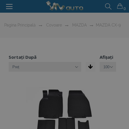
0
Pagina Principală
Covoare
MAZDA
MAZDA CX-9
Sortați După
Afișați