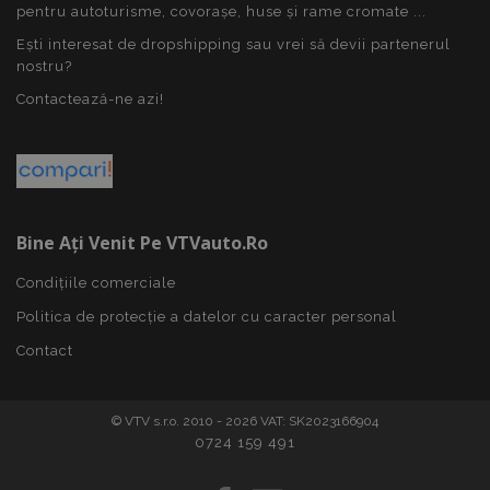
pentru autoturisme, covorașe, huse și rame cromate ...
Ești interesat de dropshipping sau vrei să devii partenerul
mage-cache-storage
1 
Adobe Inc.
nostru?
www.vtvauto.ro
Contactează-ne azi!
Bine Ați Venit Pe VTVauto.ro
mage-messages
1 
Adobe Inc.
www.vtvauto.ro
Condițiile comerciale
Politica de protecție a datelor cu caracter personal
Contact
© VTV s.r.o. 2010 - 2026 VAT: SK2023166904
0724 159 491