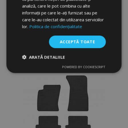
analiză, care le pot combina cu alte
Covoare cauciuc pentru AUDI A8 D4 4 buc
informații pe care le-ați furnizat sau pe
2009-2017
care le-au colectat din utilizarea serviciilor
lor.
Politica de confidențialitate
183,00 lei
ACCEPTĂ TOATE
Adauga In Cos
Lista
ARATĂ DETALIILE
de
POWERED BY COOKIESCRIPT
Strict
De
De
necesare
performanță
targetare
Dorințe
De funcţionalitate