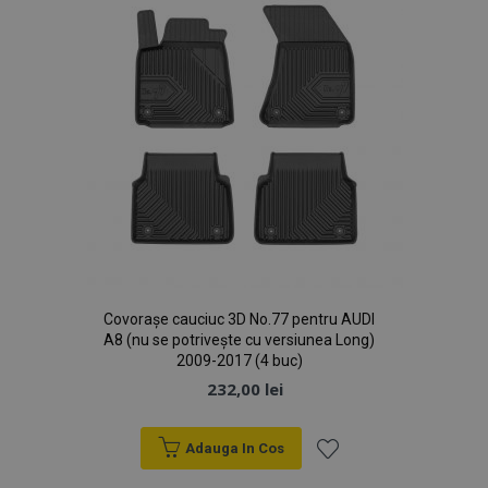
mage-cache-sessid
1 
Adobe Inc.
www.vtvauto.ro
Covorașe cauciuc 3D No.77 pentru AUDI
A8 (nu se potrivește cu versiunea Long)
2009-2017 (4 buc)
232,00 lei
recently_compared_product
1 
Adobe Inc.
www.vtvauto.ro
Adauga In Cos