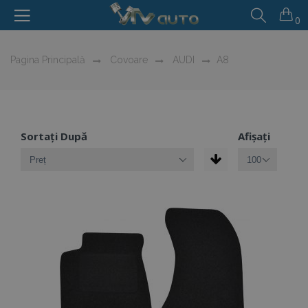
0
Pagina Principală
Covoare
AUDI
A8
Sortați După
Afișați