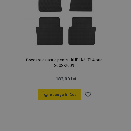
Politica de confidențialitate Google
PHPSESSID
59 m
PHP.net
4
.vtvauto.ro
Covoare cauciuc pentru AUDI A8 D3 4 buc
sec
2002-2009
183,00 lei
Adauga In Cos
Lista
de
Dorințe