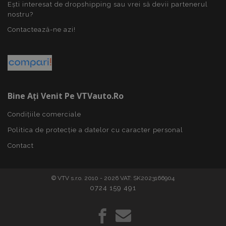
www.vtvauto.ro
Ești interesat de dropshipping sau vrei să devii partenerul
nostru?
Contactează-ne azi!
CookieScriptConsent
CookieScript
săpt
www.vtvauto.ro
2 z
Bine Ați Venit Pe VTVauto.ro
Condițiile comerciale
Politica de protecție a datelor cu caracter personal
Politica de confidențialitate Google
Contact
© VTV s.r.o. 2010 - 2026 VAT: SK2023166904
0724 159 491
PHPSESSID
59 m
PHP.net
4
.vtvauto.ro
sec