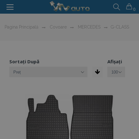
0
Pagina Principală
Covoare
MERCEDES
G-CLASS
Sortați După
Afișați