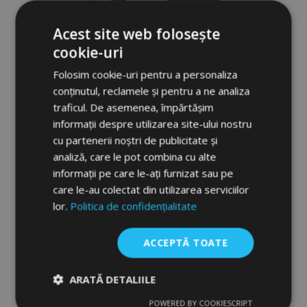
Acest site web folosește
cookie-uri
Folosim cookie-uri pentru a personaliza
conținutul, reclamele și pentru a ne analiza
traficul. De asemenea, împărtășim
informații despre utilizarea site-ului nostru
cu partenerii noștri de publicitate și
analiză, care le pot combina cu alte
informații pe care le-ați furnizat sau pe
Covorașe cauciuc 3D No.77 pentru
care le-au colectat din utilizarea serviciilor
MERCEDES G-CLASS II W463 1990-2018
lor.
Politica de confidențialitate
(3 buc)
232,00 lei
ACCEPTĂ TOATE
Adauga In Cos
ARATĂ DETALIILE
Lista
POWERED BY COOKIESCRIPT