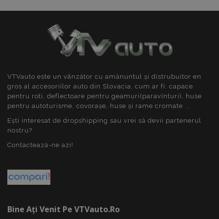
fi autentificarea utilizatorului și gestionarea
contului. Site-ul web nu poate fi utilizat corect fără
cookie-uri strict necesare.
Furnizor
/
Nume
Expi
Domeniu
product_data_storage
1 
Adobe Inc.
www.vtvauto.ro
VTVauto este un vânzător cu amănuntul și distrubuitor en
gros al accesoriilor auto din Slovacia, cum ar fi: capace
pentru roti, deflectoare pentru geamuri(paravînturi), huse
pentru autoturisme, covorașe, huse și rame cromate ...
Ești interesat de dropshipping sau vrei să devii partenerul
CookieScriptConsent
CookieScript
nostru?
săpt
www.vtvauto.ro
2 z
Contactează-ne azi!
Politica de confidențialitate Google
Bine Ați Venit Pe VTVauto.ro