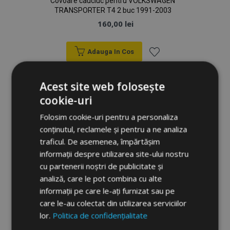
Covoare cauciuc pentru VOLKSWAGEN
TRANSPORTER T4 2 buc 1991-2003
160,00 lei
Adauga In Cos
Lista
Acest site web folosește
de
cookie-uri
Dorințe
Folosim cookie-uri pentru a personaliza
conținutul, reclamele și pentru a ne analiza
traficul. De asemenea, împărtășim
informații despre utilizarea site-ului nostru
cu partenerii noștri de publicitate și
analiză, care le pot combina cu alte
informații pe care le-ați furnizat sau pe
care le-au colectat din utilizarea serviciilor
lor.
Politica de confidențialitate