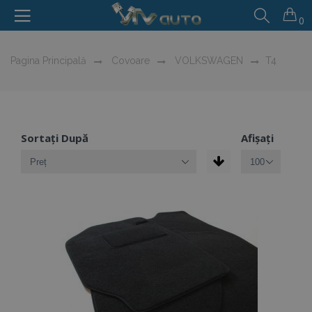
0
Pagina Principală
Covoare
VOLKSWAGEN
T4
Sortați După
Afișați