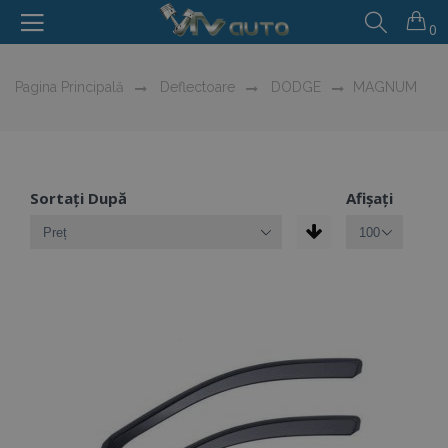
0
Pagina Principală
Deflectoare
DODGE
MAGNUM
Sortați După
Afișați