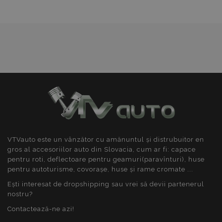
De funcţionalitate
Strict necesare
De performanță
De targetare
De funcţionalitate
Cookie-urile strict necesare permit
funcționalitatea principală a site-ului web, cum ar
VTVauto este un vânzător cu amănuntul și distrubuitor en
fi autentificarea utilizatorului și gestionarea
gros al accesoriilor auto din Slovacia, cum ar fi: capace
contului. Site-ul web nu poate fi utilizat corect fără
pentru roti, deflectoare pentru geamuri(paravînturi), huse
cookie-uri strict necesare.
pentru autoturisme, covorașe, huse și rame cromate ...
Furnizor
/
Nume
Expi
Domeniu
Ești interesat de dropshipping sau vrei să devii partenerul
nostru?
product_data_storage
1 
Adobe Inc.
www.vtvauto.ro
Contactează-ne azi!