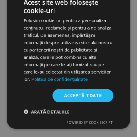
Acest site web folosește
cookie-uri
Folosim cookie-uri pentru a personaliza
conținutul, reclamele și pentru a ne analiza
traficul. De asemenea, împărtășim
informații despre utilizarea site-ului nostru
cu partenerii noștri de publicitate și
Paravanturi auto HEKO pentru DODGE
analiză, care le pot combina cu alte
MAGNUM 2004-2008, 5 usi, fata si spate,
informații pe care le-ați furnizat sau pe
4 buc
care le-au colectat din utilizarea serviciilor
262,00 lei
lor.
Politica de confidențialitate
Adauga In Cos
ACCEPTĂ TOATE
Lista
ARATĂ DETALIILE
de
POWERED BY COOKIESCRIPT
Dorințe
Strict
De
De
necesare
performanță
targetare