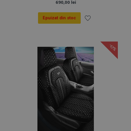
690,00 lei
Epuizat din stoc
Lista
de
-17%
Dorințe