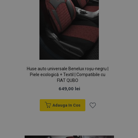
recently_viewed_product_previous
1 
Adobe Inc.
www.vtvauto.ro
mage-translation-file-version
Ses
Adobe Inc.
www.vtvauto.ro
Huse auto universale Benelux roșu-negru |
Piele ecologică + Textil | Compatibile cu
FIAT QUBO
649,00 lei
recently_viewed_product
1 
Adobe Inc.
Adauga In Cos
www.vtvauto.ro
Lista
de