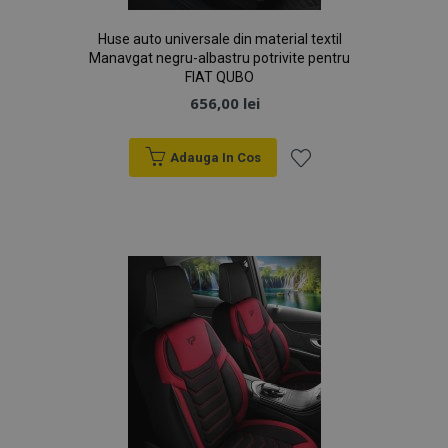
Google
browserul
Analytics
vizitatorului
pentru a
site-ului
Huse auto universale din material textil
persista starea
web
sesiunii.
Manavgat negru-albastru potrivite pentru
acceptă
cookie-uri.
FIAT QUBO
656,00 lei
Adauga In Cos
Lista
de
Dorințe