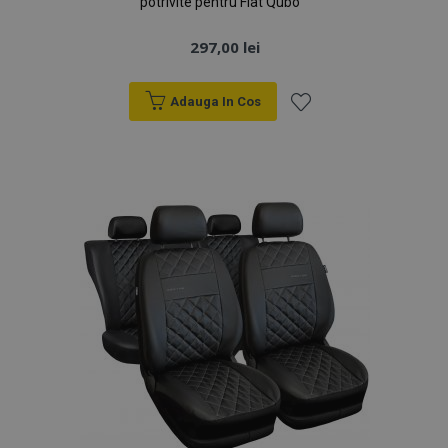
potrivite pentru Fiat Qubo
297,00 lei
Adauga In Cos
Lista
de
Dorințe