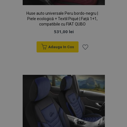
section_data_ids
1 
Adobe Inc.
www.vtvauto.ro
Huse auto universale Peru bordo-negru |
Piele ecologică + Textil Piqué | Față 1+1,
compatibile cu FIAT QUBO
531,00 lei
Adauga In Cos
Lista
X-Magento-Vary
1 
Adobe Inc.
www.vtvauto.ro
de
Dorințe