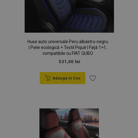
mage-cache-storage
1 
Adobe Inc.
www.vtvauto.ro
Huse auto universale Peru albastru-negru
| Piele ecologică + Textil Piqué | Față 1+1,
compatibile cu FIAT QUBO
531,00 lei
mage-messages
1 
Adobe Inc.
www.vtvauto.ro
Adauga In Cos
Lista
de
Dorințe