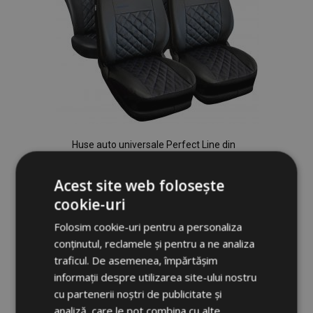
Huse auto universale Perfect Line din
piele ecologică cu cusături albastre
potrivite pentru FIAT QUBO
Acest site web folosește
306,00 lei
cookie-uri
Folosim cookie-uri pentru a personaliza
Adauga In Cos
conținutul, reclamele și pentru a ne analiza
Lista
traficul. De asemenea, împărtășim
informații despre utilizarea site-ului nostru
de
cu partenerii noștri de publicitate și
Dorințe
analiză, care le pot combina cu alte