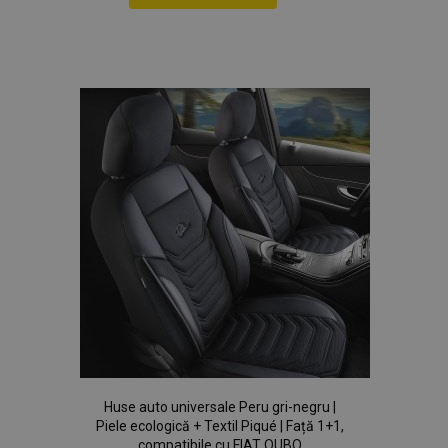
Lista
Politica de confidențialitate Google
de
Dorințe
PHPSESSID
59 m
PHP.net
4
.vtvauto.ro
sec
Huse auto universale Peru gri-negru |
Piele ecologică + Textil Piqué | Față 1+1,
compatibile cu FIAT QUBO