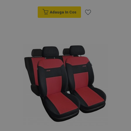
Adauga In Cos
Lista
de
Dorințe