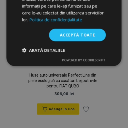
informații pe care le-ați furnizat sau pe
care le-au colectat din utilizarea serviciilor
lor.
Politica de confidențialitate
ACCEPTĂ TOATE
ARATĂ DETALIILE
POWERED BY COOKIESCRIPT
Strict
De
De
necesare
performanță
targetare
Huse auto universale Perfect Line din
piele ecologică cu cusături bej potrivite
pentru FIAT QUBO
De funcţionalitate
306,00 lei
Adauga In Cos
Lista