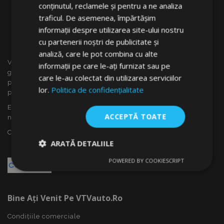
conținutul, reclamele și pentru a ne analiza
traficul. De asemenea, împărtășim
informații despre utilizarea site-ului nostru
cu partenerii noștri de publicitate și
analiză, care le pot combina cu alte
VTVauto este un vânzător cu amănuntul și distrubuitor en
informații pe care le-ați furnizat sau pe
gros al accesoriilor auto din Slovacia, cum ar fi: capace
care le-au colectat din utilizarea serviciilor
pentru roti, deflectoare pentru geamuri(paravînturi), huse
lor.
Politica de confidențialitate
pentru autoturisme, covorașe, huse și rame cromate ...
Ești interesat de dropshipping sau vrei să devii partenerul
ACCEPTĂ TOATE
nostru?
Contactează-ne azi!
ARATĂ DETALIILE
POWERED BY COOKIESCRIPT
Strict
De
De
necesare
performanță
targetare
Bine Ați Venit Pe VTVauto.ro
De funcţionalitate
Condițiile comerciale