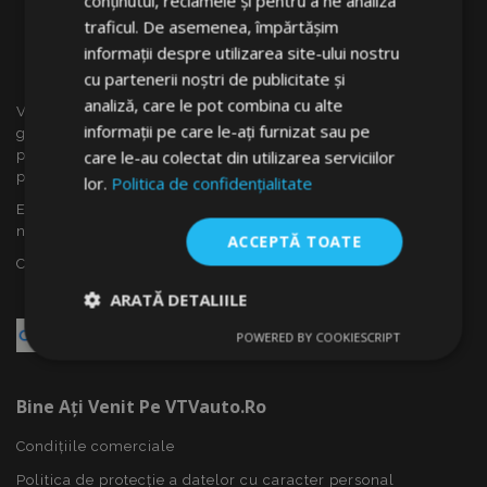
conținutul, reclamele și pentru a ne analiza
traficul. De asemenea, împărtășim
informații despre utilizarea site-ului nostru
cu partenerii noștri de publicitate și
analiză, care le pot combina cu alte
VTVauto este un vânzător cu amănuntul și distrubuitor en
informații pe care le-ați furnizat sau pe
gros al accesoriilor auto din Slovacia, cum ar fi: capace
care le-au colectat din utilizarea serviciilor
pentru roti, deflectoare pentru geamuri(paravînturi), huse
pentru autoturisme, covorașe, huse și rame cromate ...
lor.
Politica de confidențialitate
Ești interesat de dropshipping sau vrei să devii partenerul
nostru?
ACCEPTĂ TOATE
Contactează-ne azi!
ARATĂ DETALIILE
POWERED BY COOKIESCRIPT
Strict
De
De
necesare
performanță
targetare
Bine Ați Venit Pe VTVauto.ro
Condițiile comerciale
De funcţionalitate
Politica de protecție a datelor cu caracter personal