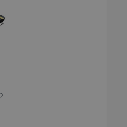
stocate în cache, de
ru a facilita
ului din browser,
rapidă a paginilor.
și alte notificări
ui, cum ar fi mesajul
lor și diferite
te șters din cookie
orului.
s ale produselor
navigare ușoară.
ilor în spațiul de
tunci când Strategia
ă ca dicționar
 magazinului).
s ale produselor
navigare ușoară.
s ale produselor
 navigare ușoară.
sta
e