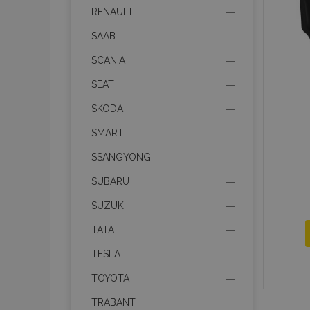
RENAULT
SAAB
mage-cache-stor
SCANIA
mage-messages
SEAT
SKODA
SMART
recently_viewed_p
SSANGYONG
mage-translation-f
SUBARU
SUZUKI
recently_viewed_p
TATA
recently_compare
TESLA
TOYOTA
TRABANT