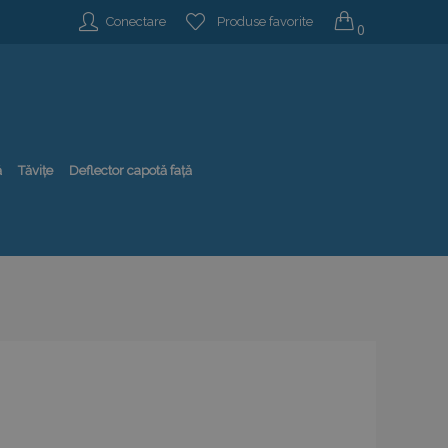
Conectare
Produse favorite
0
ă
Tăvițe
Deflector capotă față