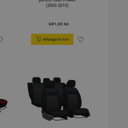
pentru FORD C-MAX
(2003-2010)
681,00 lei
Adauga In Cos
sta
Lista
e
de
orințe
Dorințe