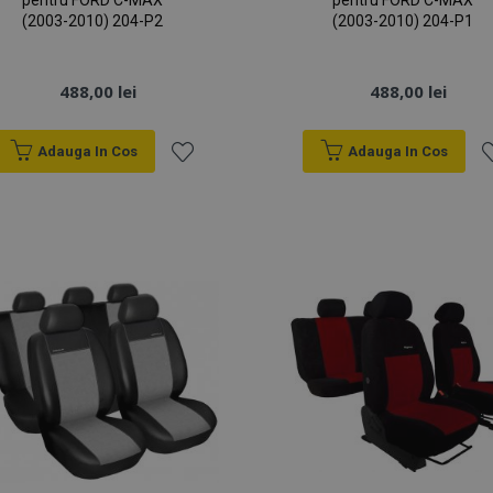
pentru FORD C-MAX
pentru FORD C-MAX
(2003-2010) 204-P2
(2003-2010) 204-P1
488,00 lei
488,00 lei
Adauga In Cos
Adauga In Cos
Lista
Li
de
d
Dorințe
D