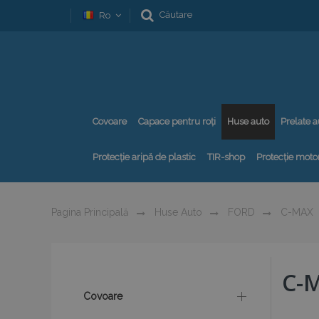
Căutare
Ro
Covoare
Capace pentru roți
Huse auto
Prelate a
Protecție aripă de plastic
TIR-shop
Protecție motor
Pagina Principală
Huse Auto
FORD
C-MAX
C-M
Covoare