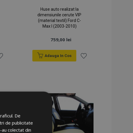
Huse auto realizat la
dimensiunile cerute VIP
(material textil) Ford C-
Max I (2003-2010)
759,00 lei
Adauga In Cos
sta
Lista
e
de
orințe
Dorințe
raficul. De
ri de publicitate
e-au colectat din