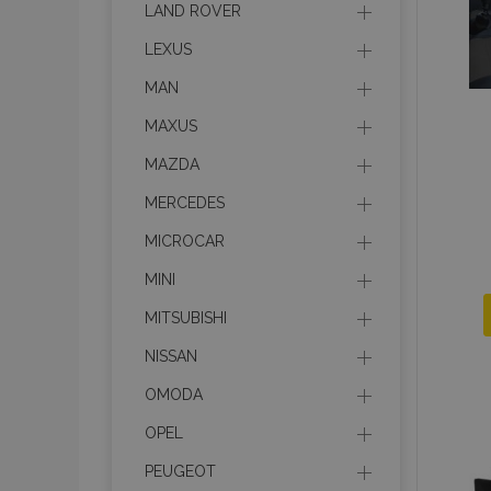
CookieScriptConse
LAND ROVER
LEXUS
MAN
PHPSESSID
MAXUS
MAZDA
MERCEDES
mage-cache-sessi
MICROCAR
MINI
MITSUBISHI
recently_compare
NISSAN
section_data_ids
OMODA
OPEL
X-Magento-Vary
PEUGEOT