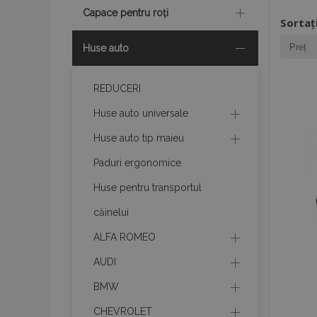
Capace pentru roți
Sortaț
Huse auto
REDUCERI
Huse auto universale
Huse auto tip maieu
Paduri ergonomice
Huse pentru transportul
căinelui
ALFA ROMEO
AUDI
BMW
CHEVROLET