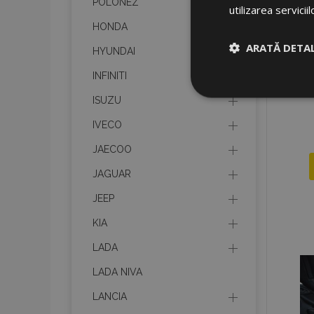
POLONEZ
utilizarea serviciil
HONDA
ARATĂ DETAL
HYUNDAI
INFINITI
Strict neces
ISUZU
IVECO
JAECOO
JAGUAR
JEEP
Cookie-urile strict n
KIA
gestionarea contului.
LADA
Nume
LADA NIVA
product_data_sto
LANCIA