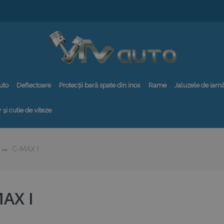
uto
Deflectoare
Protecții bară spate din inox
Rame
Jaluzele de iarn
 și cutie de viteze
C-MAX I
AX I