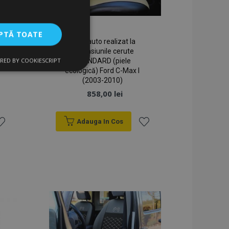
PTĂ TOATE
Huse auto realizat la
dimensiunile cerute
RED BY COOKIESCRIPT
STANDARD (piele
uncţionalitate
ecologică) Ford C-Max I
(2003-2010)
858,00 lei
Adauga In Cos
sta
Lista
izatorului și
e
de
orințe
Dorințe
ru datele despre
vizualizate /