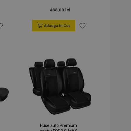
488,00 lei
Adauga In Cos
sta
Lista
e
de
orințe
Dorințe
Huse auto Premium