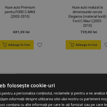
Huse auto Premium
Huse auto realizat la
pentru FORD C-MAX
dimensiunile cerute
(2003-2010)
Elegance (material textil)
Ford C-Max I (2003-
2010)
681,00 lei
739,00 lei
Adauga In Cos
Adauga In Cos
Lista
Li
de
d
Dorințe
D
eb folosește cookie-uri
 pentru a personaliza conținutul, reclamele și pentru a ne analiza t
im informații despre utilizarea site-ului nostru cu partenerii noșt
e pot combina cu alte informații pe care le-ați furnizat sau pe care l