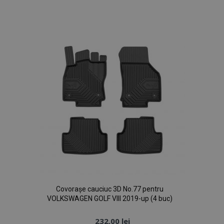
de
Dorințe
mage-messages
1 
Adobe Inc.
www.vtvauto.ro
recently_viewed_product_previous
1 
Adobe Inc.
www.vtvauto.ro
Covorașe cauciuc 3D No.77 pentru
VOLKSWAGEN GOLF VIII 2019-up (4 buc)
232,00 lei