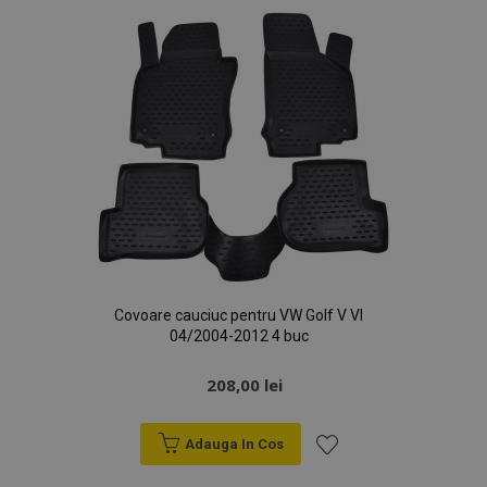
Dorințe
X-Magento-Vary
1 
Adobe Inc.
www.vtvauto.ro
Covoare cauciuc pentru VW Golf V VI
04/2004-2012 4 buc
208,00 lei
mage-cache-storage
1 
Adobe Inc.
www.vtvauto.ro
Adauga In Cos
Lista