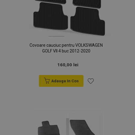
PHPSESSID
59 m
PHP.net
4
.vtvauto.ro
sec
Covoare cauciuc pentru VOLKSWAGEN
GOLF VII 4 buc 2012-2020
160,00 lei
Adauga In Cos
Lista
de
Dorințe
mage-cache-sessid
1 
Adobe Inc.