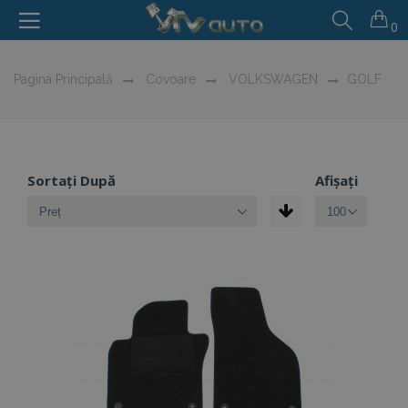
0
Pagina Principală
Covoare
VOLKSWAGEN
GOLF
Sortați După
Afișați