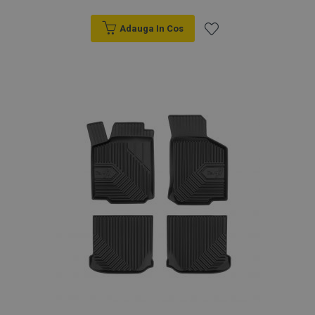
Adauga In Cos
Lista
de
Dorințe