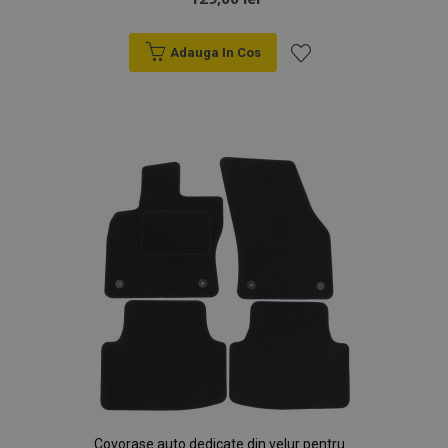
Adauga In Cos
Lista
de
Dorințe
Covorase auto dedicate din velur pentru