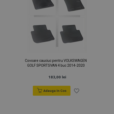
www.vtvauto.ro
Covoare cauciuc pentru VOLKSWAGEN
recently_compared_product
1 
Adobe Inc.
GOLF SPORTSVAN 4 buc 2014-2020
www.vtvauto.ro
183,00 lei
section_data_ids
1 
Adobe Inc.
Adauga In Cos
www.vtvauto.ro
Lista
de