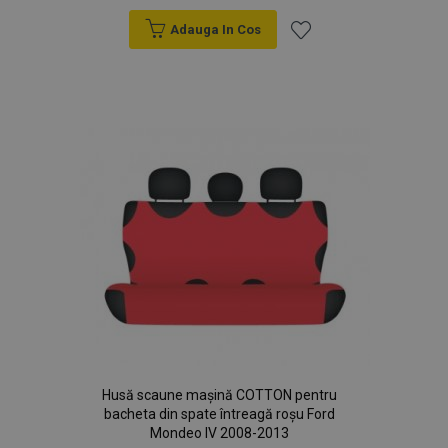
section_data_ids
1 
Adobe Inc.
Adauga In Cos
www.vtvauto.ro
Lista
de
Dorințe
X-Magento-Vary
1 
Adobe Inc.
www.vtvauto.ro
Husă scaune mașină COTTON pentru
bacheta din spate întreagă roșu Ford
Mondeo IV 2008-2013