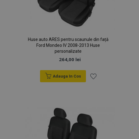
Google
browserul
Analytics
vizitatorului
pentru a
site-ului
persista starea
web
sesiunii.
acceptă
cookie-uri.
Huse auto ARES pentru scaunule din față
Ford Mondeo IV 2008-2013 Huse
personalizate
264,00 lei
Adauga In Cos
Lista
de
Dorințe