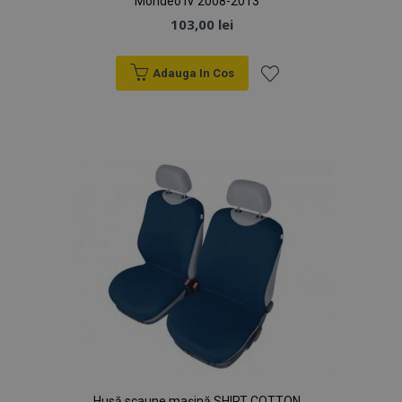
Mondeo IV 2008-2013
103,00 lei
Adauga In Cos
Lista
de
Dorințe
Husă scaune mașină SHIRT COTTON