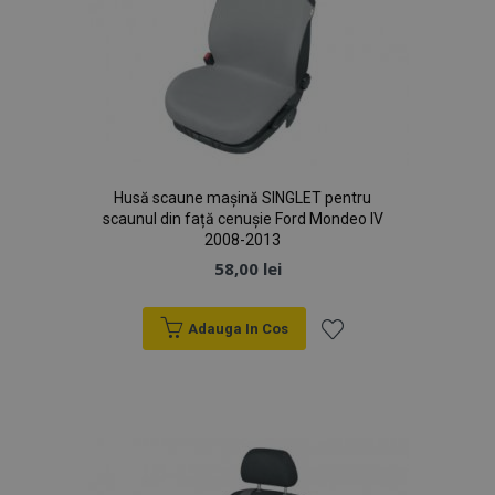
Husă scaune mașină SINGLET pentru
scaunul din față cenușie Ford Mondeo IV
2008-2013
58,00 lei
Adauga In Cos
Lista
de
Dorințe