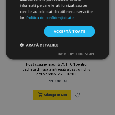
Dorințe
informații pe care le-ați furnizat sau pe
care le-au colectat din utilizarea serviciilor
lor.
Politica de confidențialitate
ACCEPTĂ TOATE
ARATĂ DETALIILE
POWERED BY COOKIESCRIPT
Strict
De
De
necesare
performanță
targetare
Husă scaune mașină COTTON pentru
bacheta din spate întreagă albastru închis
Ford Mondeo IV 2008-2013
De funcţionalitate
113,00 lei
Adauga In Cos
Lista
de