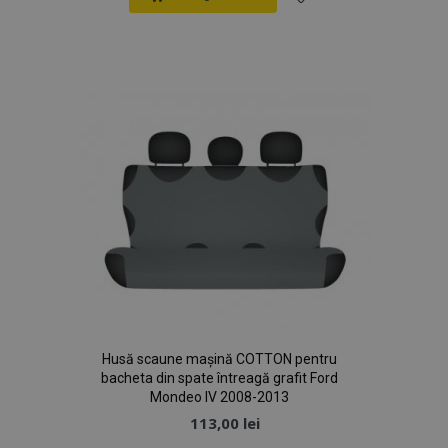
Lista
de
Dorințe
mage-cache-sessid
1 
Adobe Inc.
www.vtvauto.ro
Husă scaune mașină COTTON pentru
recently_compared_product
1 
Adobe Inc.
bacheta din spate întreagă grafit Ford
www.vtvauto.ro
Mondeo IV 2008-2013
113,00 lei