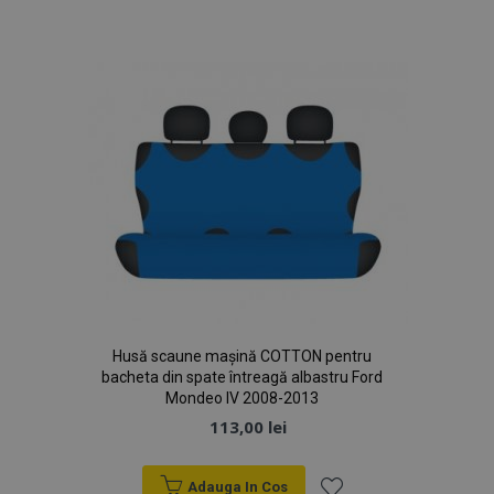
de
Politica de confidențialitate Google
Dorințe
PHPSESSID
59 m
PHP.net
4
.vtvauto.ro
sec
Husă scaune mașină COTTON pentru
bacheta din spate întreagă albastru Ford
Mondeo IV 2008-2013
113,00 lei
Adauga In Cos