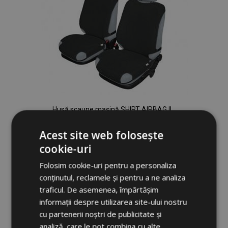
Husă scaune mașină SHIRT AIRBAG II
pentru scaunule din față negru Ford
Mondeo IV 2008-2013
Acest site web folosește
111,00 lei
cookie-uri
Folosim cookie-uri pentru a personaliza
Adauga In Cos
conținutul, reclamele și pentru a ne analiza
Lista
traficul. De asemenea, împărtășim
informații despre utilizarea site-ului nostru
de
cu partenerii noștri de publicitate și
analiză, care le pot combina cu alte