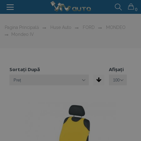
0
Pagina Principală
Huse Auto
FORD
MONDEO
Mondeo IV
Sortați După
Afișați