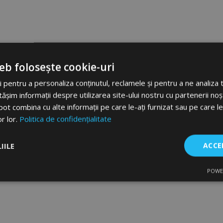
eb folosește cookie-uri
 pentru a personaliza conținutul, reclamele și pentru a ne analiza t
im informații despre utilizarea site-ului nostru cu partenerii noșt
e pot combina cu alte informații pe care le-ați furnizat sau pe care l
or lor.
Politica de confidențialitate
IILE
ACCE
POWE
are
De performanță
De targetare
De f