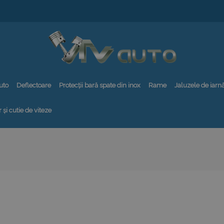
uto
Deflectoare
Protecții bară spate din inox
Rame
Jaluzele de iarn
 și cutie de viteze