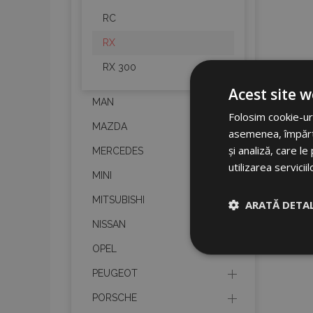
RC
RX
RX 300
Acest site w
MAN
Folosim cookie-uri
MAZDA
asemenea, împărtăș
și analiză, care l
MERCEDES
utilizarea serviciil
MINI
MITSUBISHI
ARATĂ DETAL
NISSAN
Strict neces
OPEL
PEUGEOT
PORSCHE