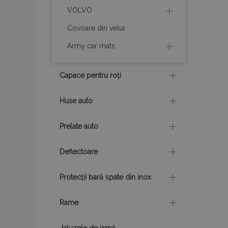
VOLVO
Covoare din velur
recently_compare
Army car mats
section_data_ids
Capace pentru roți
X-Magento-Vary
Huse auto
Prelate auto
mage-cache-stor
Deflectoare
mage-messages
Protecții bară spate din inox
Rame
recently_viewed_p