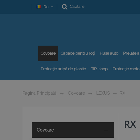
Căutare
Ro
Covoare
Capace pentru roți
Huse auto
Prelate a
Protecție aripă de plastic
TIR-shop
Protecție motor
Pagina Principală
Covoare
LEXUS
RX
RX
Covoare