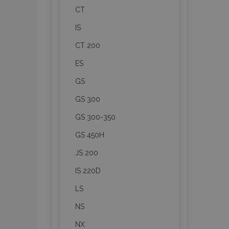
CT
IS
CT 200
ES
GS
GS 300
GS 300-350
GS 450H
JS 200
IS 220D
LS
NS
NX