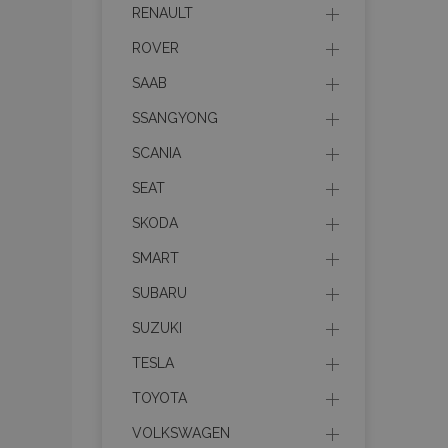
RENAULT
ROVER
Cookie-urile strict n
SAAB
gestionarea contului.
SSANGYONG
Nume
SCANIA
product_data_sto
SEAT
SKODA
CookieScriptConse
SMART
SUBARU
PHPSESSID
SUZUKI
TESLA
TOYOTA
VOLKSWAGEN
mage-cache-sessi