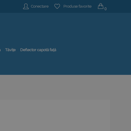
Conectare
Produse favorite
0
ă
Tăvițe
Deflector capotă față