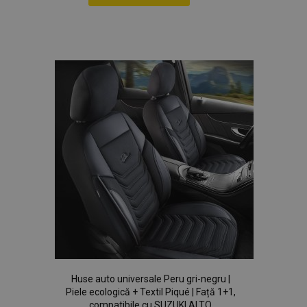
Lista
Politica de confidențialitate Google
de
Dorințe
PHPSESSID
59 m
PHP.net
4
.vtvauto.ro
sec
Huse auto universale Peru gri-negru |
Piele ecologică + Textil Piqué | Față 1+1,
compatibile cu SUZUKI ALTO