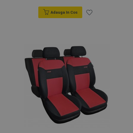
Adauga In Cos
Lista
de
Dorințe