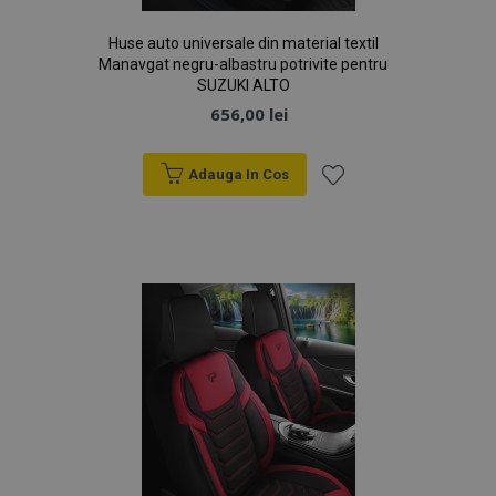
Google
browserul
Analytics
vizitatorului
pentru a
site-ului
Huse auto universale din material textil
persista starea
web
sesiunii.
Manavgat negru-albastru potrivite pentru
acceptă
cookie-uri.
SUZUKI ALTO
656,00 lei
Adauga In Cos
Lista
de
Dorințe