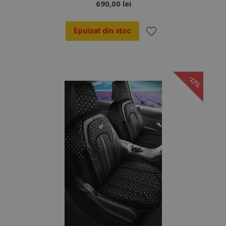
690,00 lei
Epuizat din stoc
Lista
de
-17%
Dorințe