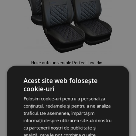
Huse auto universale Perfect Line din
piele ecologică cu cusături albastre
potrivite pentru SUZUKI ALTO
Acest site web folosește
306,00 lei
cookie-uri
Folosim cookie-uri pentru a personaliza
Adauga In Cos
conținutul, reclamele și pentru a ne analiza
Lista
traficul. De asemenea, împărtășim
informații despre utilizarea site-ului nostru
de
cu partenerii noștri de publicitate și
Dorințe
analiză, care le pot combina cu alte