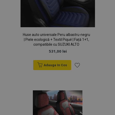
mage-cache-storage
1 
Adobe Inc.
www.vtvauto.ro
Huse auto universale Peru albastru-negru
| Piele ecologică + Textil Piqué | Față 1+1,
compatibile cu SUZUKI ALTO
531,00 lei
mage-messages
1 
Adobe Inc.
www.vtvauto.ro
Adauga In Cos
Lista
de
Dorințe