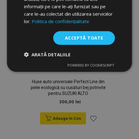
informații pe care le-ați furnizat sau pe
care le-au colectat din utilizarea serviciilor
lor.
Politica de confidențialitate
ACCEPTĂ TOATE
ARATĂ DETALIILE
POWERED BY COOKIESCRIPT
Strict
De
De
necesare
performanță
targetare
Huse auto universale Perfect Line din
piele ecologică cu cusături bej potrivite
pentru SUZUKI ALTO
De funcţionalitate
306,00 lei
Adauga In Cos
Lista