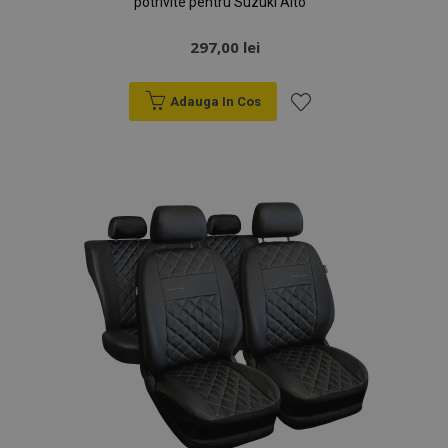
potrivite pentru Suzuki Alto
297,00 lei
Adauga In Cos
Lista
de
Dorințe