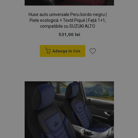
section_data_ids
1 
Adobe Inc.
www.vtvauto.ro
Huse auto universale Peru bordo-negru |
Piele ecologică + Textil Piqué | Față 1+1,
compatibile cu SUZUKI ALTO
531,00 lei
Adauga In Cos
Lista
X-Magento-Vary
1 
Adobe Inc.
www.vtvauto.ro
de
Dorințe