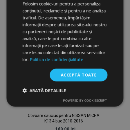
Folosim cookie-uri pentru a personaliza
Lista
conținutul, reclamele și pentru a ne analiza
de
traficul. De asemenea, împărtășim
informații despre utilizarea site-ului nostru
Dorințe
cu partenerii noștri de publicitate și
analiză, care le pot combina cu alte
informații pe care le-ați furnizat sau pe
care le-au colectat din utilizarea serviciilor
lor.
Politica de confidențialitate
ACCEPTĂ TOATE
ARATĂ DETALIILE
POWERED BY COOKIESCRIPT
Strict
De
De
necesare
performanță
targetare
Covoare cauciuc pentru NISSAN MICRA
K13 4 buc 2010-2016
160,00 lei