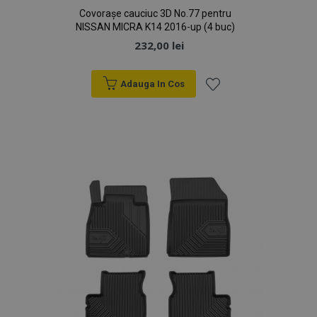
Covorașe cauciuc 3D No.77 pentru
NISSAN MICRA K14 2016-up (4 buc)
CookieScriptConsent
CookieScript
săpt
www.vtvauto.ro
232,00 lei
2 z
Adauga In Cos
Lista
Politica de confidențialitate Google
de
Dorințe
PHPSESSID
59 m
PHP.net
4
.vtvauto.ro
sec