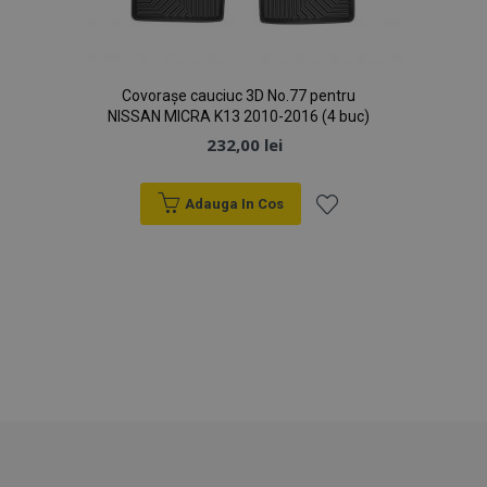
Covorașe cauciuc 3D No.77 pentru
NISSAN MICRA K13 2010-2016 (4 buc)
232,00 lei
Adauga In Cos
Lista
mage-cache-sessid
1 
Adobe Inc.
de
www.vtvauto.ro
Dorințe