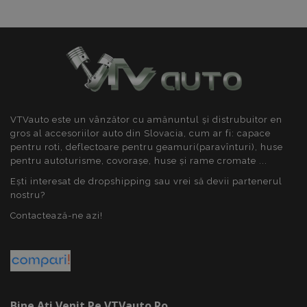
recently_compared_product
1 
Adobe Inc.
www.vtvauto.ro
section_data_ids
1 
Adobe Inc.
www.vtvauto.ro
VTVauto este un vânzător cu amănuntul și distrubuitor en
gros al accesoriilor auto din Slovacia, cum ar fi: capace
pentru roti, deflectoare pentru geamuri(paravînturi), huse
pentru autoturisme, covorașe, huse și rame cromate ...
Ești interesat de dropshipping sau vrei să devii partenerul
nostru?
Contactează-ne azi!
X-Magento-Vary
1 
Adobe Inc.
www.vtvauto.ro
Bine Ați Venit Pe VTVauto.ro