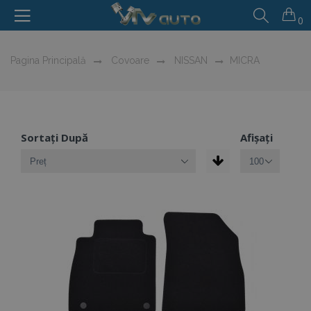
0
Pagina Principală
Covoare
NISSAN
MICRA
Sortați După
Afișați