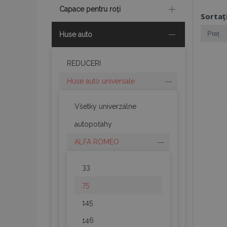
Capace pentru roți
Sortaț
Huse auto
REDUCERI
Huse auto universale
Všetky univerzálne
autopoťahy
ALFA ROMEO
33
75
145
146