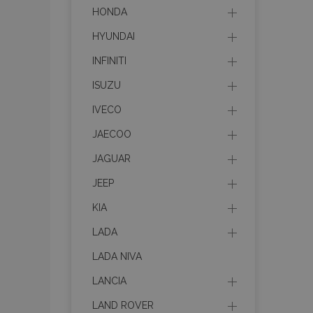
HONDA
HYUNDAI
mage-cache-stor
INFINITI
mage-messages
ISUZU
IVECO
JAECOO
recently_viewed_p
JAGUAR
mage-translation-f
JEEP
KIA
recently_viewed_p
LADA
recently_compare
LADA NIVA
LANCIA
LAND ROVER