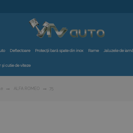
uto
Deflectoare
Protecții bară spate din inox
Rame
Jaluzele de iarn
 și cutie de viteze
le
ALFA ROMEO
75