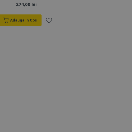
274,00 lei
Adauga In Cos
Lista
de
Dorințe