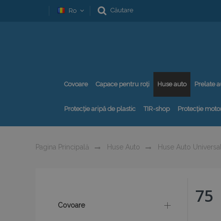
Căutare
Ro
Covoare
Capace pentru roți
Huse auto
Prelate a
Protecție aripă de plastic
TIR-shop
Protecție motor
Pagina Principală
Huse Auto
Huse Auto Universa
75
Covoare