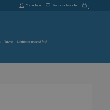
Conectare
Produse favorite
0
ă
Tăvițe
Deflector capotă față