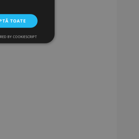
PTĂ TOATE
RED BY COOKIESCRIPT
uncţionalitate
izatorului și
ru datele despre
vizualizate /