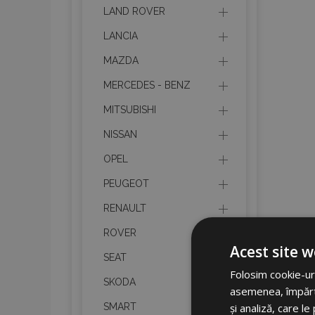
LAND ROVER
LANCIA
MAZDA
MERCEDES - BENZ
MITSUBISHI
NISSAN
OPEL
PEUGEOT
RENAULT
ROVER
Acest site w
SEAT
Folosim cookie-uri
SKODA
asemenea, împărtăș
și analiză, care l
SMART