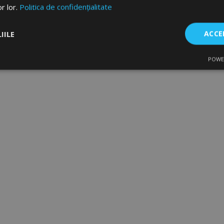
or lor.
Politica de confidențialitate
IILE
ACCE
POWE
are
De performanță
De targetare
De f
Strict necesare
De performanță
De targetare
De funcţionalitate
ecesare permit funcționalitatea principală a site-ului web, cum ar fi autentificarea util
 Site-ul web nu poate fi utilizat corect fără cookie-uri strict necesare.
Furnizor
/
Expirare
Descriere
Domeniu
rage
1 zi
Stochează configurația pent
Adobe Inc.
produse legate de Produsele 
www.vtvauto.ro
comparate recent.