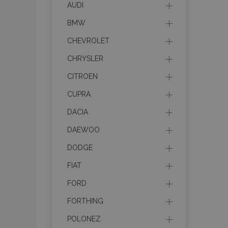
CookieScriptConse
AUDI
BMW
CHEVROLET
PHPSESSID
CHRYSLER
CITROEN
CUPRA
mage-cache-sessi
DACIA
DAEWOO
DODGE
recently_compare
FIAT
section_data_ids
FORD
FORTHING
X-Magento-Vary
POLONEZ