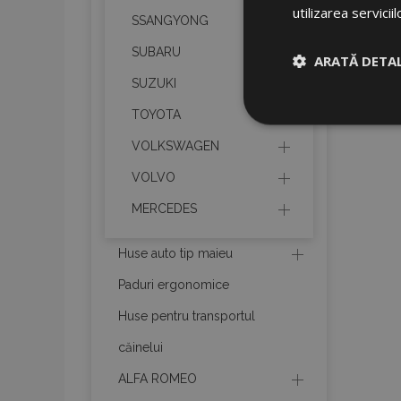
utilizarea serviciil
SSANGYONG
SUBARU
ARATĂ DETAL
SUZUKI
Strict neces
TOYOTA
VOLKSWAGEN
VOLVO
MERCEDES
Huse auto tip maieu
Cookie-urile strict n
Paduri ergonomice
gestionarea contului.
Huse pentru transportul
Nume
căinelui
product_data_sto
ALFA ROMEO