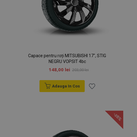
Politica de confidențialitate Google
PHPSESSID
59 m
PHP.net
Capace pentru roți MITSUBISHI 17", STIG
4
.vtvauto.ro
NEGRU VOPSIT 4bc
sec
148,00 lei
203,00 lei
Adauga In Cos
Lista
de
-28%
Dorințe