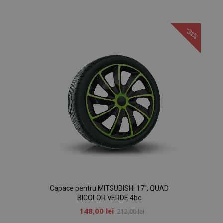
Lista
de
-31%
Dorințe
Capace pentru MITSUBISHI 17", QUAD
BICOLOR VERDE 4bc
148,00 lei
212,00 lei