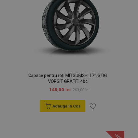
mage-cache-sessid
1 
Adobe Inc.
www.vtvauto.ro
Capace pentru roți MITSUBISHI 17", STIG
VOPSIT GRAFITI 4bc
148,00 lei
203,00 lei
Adauga In Cos
Lista
recently_compared_product
1 
Adobe Inc.
www.vtvauto.ro
de
-28%