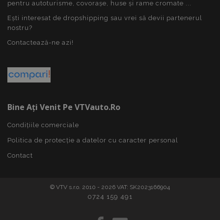
pentru autoturisme, covorașe, huse și rame cromate ...
recently_viewed_product_previous
1 
Adobe Inc.
Ești interesat de dropshipping sau vrei să devii partenerul
www.vtvauto.ro
nostru?
Contactează-ne azi!
mage-translation-file-version
Ses
Adobe Inc.
www.vtvauto.ro
Bine Ați Venit Pe VTVauto.ro
Condițiile comerciale
Politica de protecție a datelor cu caracter personal
Contact
recently_viewed_product
1 
Adobe Inc.
www.vtvauto.ro
© VTV s.r.o. 2010 - 2026 VAT: SK2023166904
0724 159 491