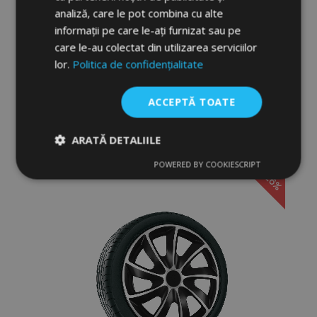
analiză, care le pot combina cu alte
informații pe care le-ați furnizat sau pe
Capace pentru MITSUBISHI 17", QUAD
care le-au colectat din utilizarea serviciilor
BICOLOR ROȘU 4bc
lor.
Politica de confidențialitate
148,00 lei
212,00 lei
ACCEPTĂ TOATE
Adauga In Cos
Lista
ARATĂ DETALIILE
de
POWERED BY COOKIESCRIPT
Strict
De
De
-26%
necesare
performanță
targetare
Dorințe
De funcţionalitate