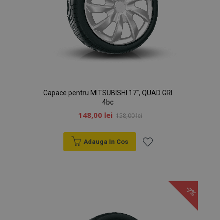
Capace pentru MITSUBISHI 17", QUAD GRI
4bc
148,00 lei
158,00 lei
Adauga In Cos
Lista
de
-7%
Dorințe