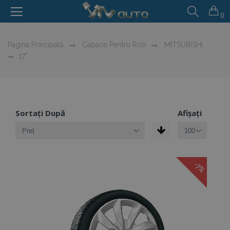
0
Pagina Principală
Capace Pentru Roți
MITSUBISHI
17"
Sortați După
Afișați
-7%