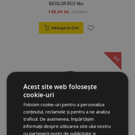
BICOLOR ROZ 4bc
148,00 lei
212,00 lei
Adauga In Cos
Lista
de
-31%
Dorințe
Acest site web folosește
cookie-uri
Folosim cookie-uri pentru a personaliza
conținutul, reclamele și pentru a ne analiza
traficul. De asemenea, împărtășim
informații despre utilizarea site-ului nostru
cu partenerii noștri de publicitate și